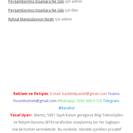
Peygamberimiz Insanlara Ne Gibi
için
admin
Peygamberimiz Insanlara Ne Gibi
için
Ekin
Ruhsal Manipülasyon Nedir
için
admin
ttps://betci.bet/
betci giriş
https://betci.co/
Reklam ve İletişim:
E-mail:
backlinkpaneli@gmail.com
Teams:
forumhizmeti@gmail.com
Whatsapp: 0262 606 0 726
Telegram:
@karabul
Yasal Uyarı:
Sitemiz, 5651 Sayılı Kanun gereğince Bilgi Teknolojileri
ve İletişim Kurumu (BTK) tarafından onaylanmış bir Yer Sağlayıcı
olarak hizmet vermektedir. Bu nedenle, sitedeki içerikleri proaktif