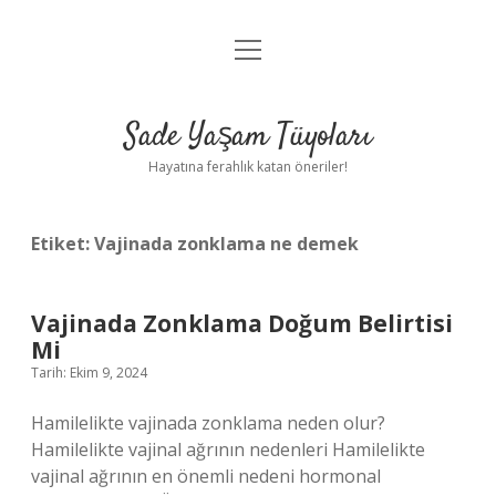
menüyü
Anasayfa
aç
Gizlilik Politikası
Sade Yaşam Tüyoları
Yasal Uyarı
Hayatına ferahlık katan öneriler!
Hakkımızda
Etiket:
Vajinada zonklama ne demek
Vajinada Zonklama Doğum Belirtisi
Mi
Tarih: Ekim 9, 2024
Hamilelikte vajinada zonklama neden olur?
Hamilelikte vajinal ağrının nedenleri Hamilelikte
vajinal ağrının en önemli nedeni hormonal