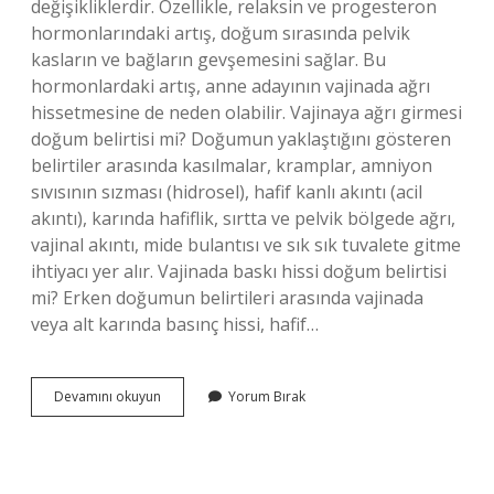
değişikliklerdir. Özellikle, relaksin ve progesteron
hormonlarındaki artış, doğum sırasında pelvik
kasların ve bağların gevşemesini sağlar. Bu
hormonlardaki artış, anne adayının vajinada ağrı
hissetmesine de neden olabilir. Vajinaya ağrı girmesi
doğum belirtisi mi? Doğumun yaklaştığını gösteren
belirtiler arasında kasılmalar, kramplar, amniyon
sıvısının sızması (hidrosel), hafif kanlı akıntı (acil
akıntı), karında hafiflik, sırtta ve pelvik bölgede ağrı,
vajinal akıntı, mide bulantısı ve sık sık tuvalete gitme
ihtiyacı yer alır. Vajinada baskı hissi doğum belirtisi
mi? Erken doğumun belirtileri arasında vajinada
veya alt karında basınç hissi, hafif…
Vajinada
Devamını okuyun
Yorum Bırak
Zonklama
Doğum
Belirtisi
Mi