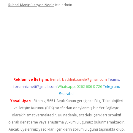
Ruhsal Manipülasyon Nedir
için
admin
ellacasino giriş
vdcasino bahis sitesi
betexper.xyz
betci güncel
Reklam ve İletişim:
E-mail:
backlinkpaneli@gmail.com
Teams:
forumhizmeti@gmail.com
Whatsapp: 0262 606 0 726
Telegram:
@karabul
Yasal Uyarı:
Sitemiz, 5651 Sayılı Kanun gereğince Bilgi Teknolojileri
ve İletişim Kurumu (BTK) tarafından onaylanmış bir Yer Sağlayıcı
olarak hizmet vermektedir. Bu nedenle, sitedeki içerikleri proaktif
olarak denetleme veya araştırma yükümlülüğümüz bulunmamaktadır.
Ancak, üyelerimiz yazdıkları içeriklerin sorumluluğunu taşımakta olup,