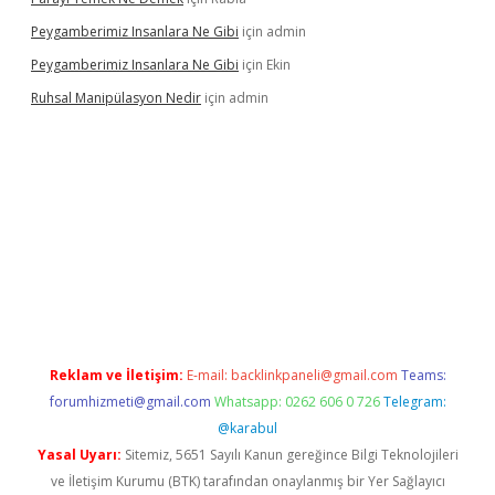
Peygamberimiz Insanlara Ne Gibi
için
admin
Peygamberimiz Insanlara Ne Gibi
için
Ekin
Ruhsal Manipülasyon Nedir
için
admin
abellacasino giriş
vdcasino bahis sitesi
betexper.xyz
betci günc
Reklam ve İletişim:
E-mail:
backlinkpaneli@gmail.com
Teams:
forumhizmeti@gmail.com
Whatsapp: 0262 606 0 726
Telegram:
@karabul
Yasal Uyarı:
Sitemiz, 5651 Sayılı Kanun gereğince Bilgi Teknolojileri
ve İletişim Kurumu (BTK) tarafından onaylanmış bir Yer Sağlayıcı