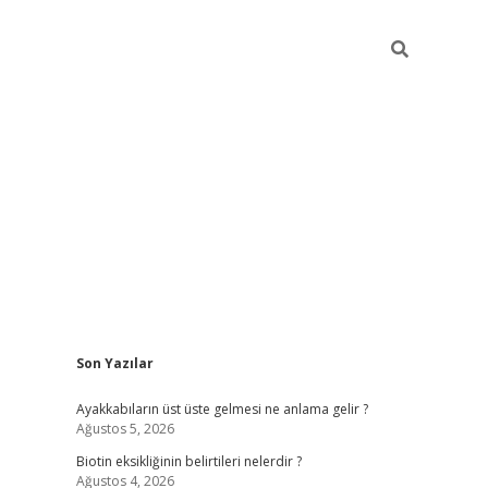
Sidebar
Son Yazılar
ilbet mobil giriş
piabellacas
Ayakkabıların üst üste gelmesi ne anlama gelir ?
Ağustos 5, 2026
Biotin eksikliğinin belirtileri nelerdir ?
Ağustos 4, 2026