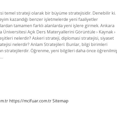
si temel strateji olarak bir büyüme stratejisidir. Denebilir ki.
yim kazandığı benzer işletmelerde yeni faaliyetler
nlardan tamamen farklı alanlarda yeni işlere girmek. Ankara
a Üniversitesi Açık Ders Materyallerini Görüntüle › Kaynak ›
şitleri nelerdir? Askeri strateji, diplomasi stratejisi, siyaset
tejisi nelerdir? Anlam Stratejileri: Bunlar, bilgi birimleri
n stratejilerdir. Öğrenme, yeni bilgileri daha önce öğrenilmiş
m…
m.tr
https://mcifuar.com.tr
Sitemap