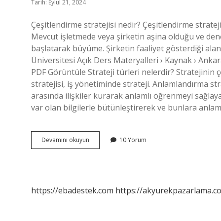
Tarih: Eylül 21, 2024
Çeşitlendirme stratejisi nedir? Çeşitlendirme strateji
Mevcut işletmede veya şirketin aşina olduğu ve dene
başlatarak büyüme. Şirketin faaliyet gösterdiği ala
Üniversitesi Açık Ders Materyalleri › Kaynak › Ankar
PDF Görüntüle Strateji türleri nelerdir? Stratejinin çe
stratejisi, iş yönetiminde strateji. Anlamlandırma stra
arasında ilişkiler kurarak anlamlı öğrenmeyi sağlaya
var olan bilgilerle bütünleştirerek ve bunlara anla
İLgili
Devamını okuyun
10 Yorum
Çeşitlendirme
Stratejisi
Nedir
https://ebadestek.com
https://akyurekpazarlama.co