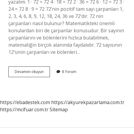
yazalım. 1 · 72 = 72 4 · 18 = 72 2 · 36 = 72 6 · 12 = 72 3 ·
24 = 72 8 · 9 = 72 72’nin pozitif tam sayı çarpanları 1,
2, 3, 4, 6, 8, 9, 12, 18, 24, 36 ve 72’dir. 72 nin
çarpanları nasıl bulunur? Matematikteki önemli
konulardan biri de çarpanlar konusudur. Bir sayının
çarpanlarını ve bölenlerini hızlıca bulabilmek,
matematiğin birçok alanında faydalıdır. 72 sayısının
12’sinin çarpanları ve bölenleri…
72
Devamını okuyun
8 Yorum
Sayısının
Çarpanları
Nasıl
Bulunur
https://ebadestek.com
https://akyurekpazarlama.com.tr
https://mcifuar.com.tr
Sitemap