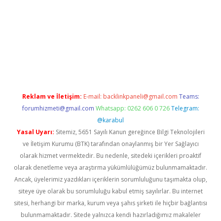
ellacasino giriş
vdcasino bahis sitesi
betexper.xyz
betci güncel
Reklam ve İletişim:
E-mail:
backlinkpaneli@gmail.com
Teams:
forumhizmeti@gmail.com
Whatsapp: 0262 606 0 726
Telegram:
@karabul
Yasal Uyarı:
Sitemiz, 5651 Sayılı Kanun gereğince Bilgi Teknolojileri
ve İletişim Kurumu (BTK) tarafından onaylanmış bir Yer Sağlayıcı
olarak hizmet vermektedir. Bu nedenle, sitedeki içerikleri proaktif
olarak denetleme veya araştırma yükümlülüğümüz bulunmamaktadır.
Ancak, üyelerimiz yazdıkları içeriklerin sorumluluğunu taşımakta olup,
siteye üye olarak bu sorumluluğu kabul etmiş sayılırlar. Bu internet
sitesi, herhangi bir marka, kurum veya şahıs şirketi ile hiçbir bağlantısı
bulunmamaktadır. Sitede yalnızca kendi hazırladığımız makaleler