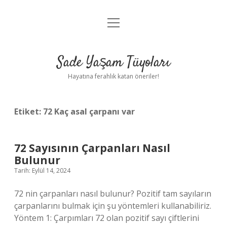
menüyü
Anasayfa
aç
Gizlilik Politikası
Sade Yaşam Tüyoları
Yasal Uyarı
Hayatına ferahlık katan öneriler!
Hakkımızda
Etiket:
72 Kaç asal çarpanı var
72 Sayısının Çarpanları Nasıl
Bulunur
Tarih: Eylül 14, 2024
72 nin çarpanları nasıl bulunur? Pozitif tam sayıların
çarpanlarını bulmak için şu yöntemleri kullanabiliriz.
Yöntem 1: Çarpımları 72 olan pozitif sayı çiftlerini