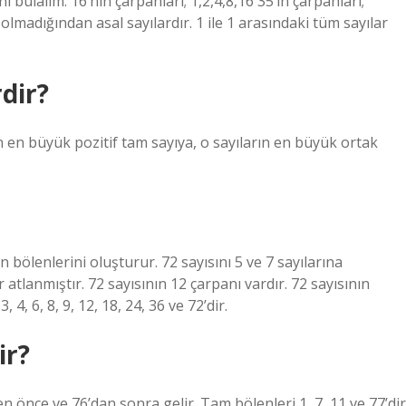
ı bulalım. 16’nın çarpanları; 1,2,4,8,16 35’in çarpanları;
 olmadığından asal sayılardır. 1 ile 1 arasındaki tüm sayılar
rdir?
en en büyük pozitif tam sayıya, o sayıların en büyük ortak
 bölenlerini oluşturur. 72 sayısını 5 ve 7 sayılarına
tlanmıştır. 72 sayısının 12 çarpanı vardır. 72 sayısının
, 6, 8, 9, 12, 18, 24, 36 ve 72’dir.
ir?
en önce ve 76’dan sonra gelir. Tam bölenleri 1, 7, 11 ve 77’dir