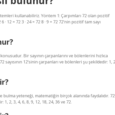
sıl bulunur?
temleri kullanabiliriz. Yöntem 1: Çarpımları 72 olan pozitif
72 6 · 12 = 72 3 · 24 = 72 8 · 9 = 72 72’nin pozitif tam sayı
nur?
onusudur. Bir sayının çarpanlarını ve bölenlerini hızlıca
 sayısının 12’sinin çarpanları ve bölenleri şu şekildedir: 1, 2
ir?
ilde bulma yeteneği, matematiğin birçok alanında faydalıdır. 72
 1, 2, 3, 4, 6, 8, 9, 12, 18, 24, 36 ve 72.