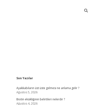
Sidebar
Son Yazılar
ilbet mobil giriş
piabellacasino giri
Ayakkabıların üst üste gelmesi ne anlama gelir ?
Ağustos 5, 2026
Biotin eksikliğinin belirtileri nelerdir ?
Ağustos 4, 2026