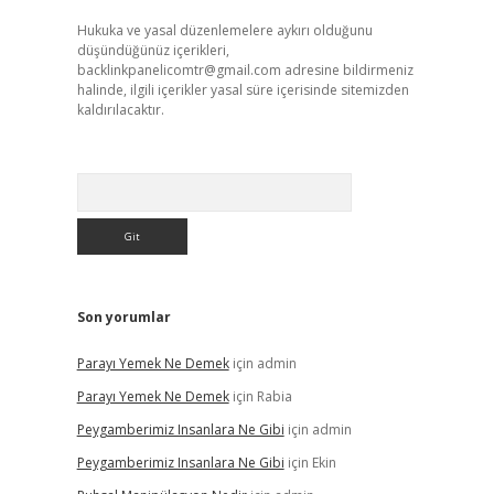
Hukuka ve yasal düzenlemelere aykırı olduğunu
düşündüğünüz içerikleri,
backlinkpanelicomtr@gmail.com
adresine bildirmeniz
halinde, ilgili içerikler yasal süre içerisinde sitemizden
kaldırılacaktır.
Arama
Son yorumlar
Parayı Yemek Ne Demek
için
admin
Parayı Yemek Ne Demek
için
Rabia
Peygamberimiz Insanlara Ne Gibi
için
admin
Peygamberimiz Insanlara Ne Gibi
için
Ekin