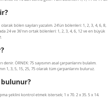
ir?
larak bölen sayıları yazalım. 24’ün bölenleri: 1, 2, 3, 4, 6, 8,
urada 24 ve 36’nın ortak bölenleri: 1, 2, 3, 4, 6, 12 ve en büyük
z.
r?
rı denir. ÖRNEK: 75 sayısının asal çarpanlarını bulalım.
n 1, 3, 5, 15, 25, 75 olarak tüm çarpanlarını buluruz.
l bulunur?
ma şeklini kontrol etmek istersek; 1 x 70. 2 x 35. 5 x 14.