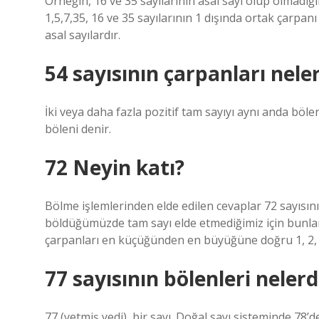
Örneğin, 16 ve 35 sayılarının asal sayı olup olmadığın
1,5,7,35, 16 ve 35 sayılarının 1 dışında ortak çarpanı
asal sayılardır.
54 sayısının çarpanları nele
İki veya daha fazla pozitif tam sayıyı aynı anda böl
böleni denir.
72 Neyin katı?
Bölme işlemlerinden elde edilen cevaplar 72 sayısının
böldüğümüzde tam sayı elde etmediğimiz için bunlar a
çarpanları en küçüğünden en büyüğüne doğru 1, 2, 3, 4
77 sayısının bölenleri nelerd
77 (yetmiş yedi), bir sayı. Doğal sayı sisteminde 78’d