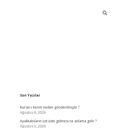
Sidebar
Son Yazılar
ilbet mobil giriş
piabellacasino giriş
Kur’an-ı Kerim neden gönderilmiştir ?
Ağustos 6, 2026
Ayakkabıların üst üste gelmesi ne anlama gelir ?
Ağustos 5, 2026