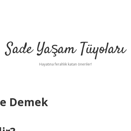
Sade Yaşam Tüyoları
Hayatına ferahlık katan öneriler!
 Ne Demek