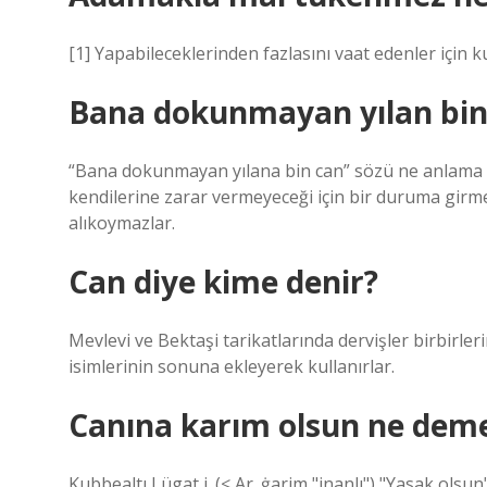
[1] Yapabileceklerinden fazlasını vaat edenler için ku
Bana dokunmayan yılan bin 
“Bana dokunmayan yılana bin can” sözü ne anlama gel
kendilerine zarar vermeyeceği için bir duruma girme
alıkoymazlar.
Can diye kime denir?
Mevlevi ve Bektaşi tarikatlarında dervişler birbirl
isimlerinin sonuna ekleyerek kullanırlar.
Canına karım olsun ne dem
Kubbealtı Lügat i. (< Ar. ġarіm "inanlı") "Yasak olsun