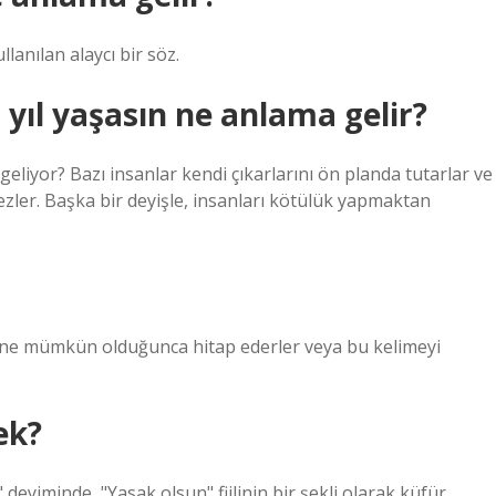
llanılan alaycı bir söz.
yıl yaşasın ne anlama gelir?
iyor? Bazı insanlar kendi çıkarlarını ön planda tutarlar ve
zler. Başka bir deyişle, insanları kötülük yapmaktan
erine mümkün olduğunca hitap ederler veya bu kelimeyi
ek?
" deyiminde, "Yasak olsun" fiilinin bir şekli olarak küfür