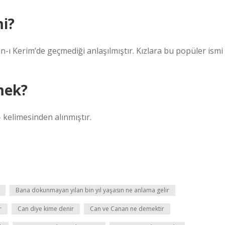
i?
ı Kerim’de geçmediği anlaşılmıştır. Kızlara bu popüler ismi
mek?
Şiirde aşk, sevgili anlamına gelen Farsça cānān جانان kelimesinden alınmıştır.
Bana dokunmayan yılan bin yıl yaşasın ne anlama gelir
r
Can diye kime denir
Can ve Canan ne demektir