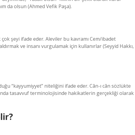
nım da olsun (Ahmed Vefik Paşa).
 çok şeyi ifade eder. Aleviler bu kavramı Cem/ibadet
ldırmak ve insanı vurgulamak için kullanırlar (Seyyid Hakkı,
duğu “kayyumiyyet” niteliğini ifade eder. Cân-ı cân sözlükte
da tasavvuf terminolojisinde hakikatlerin gerçekliği olarak
ir?