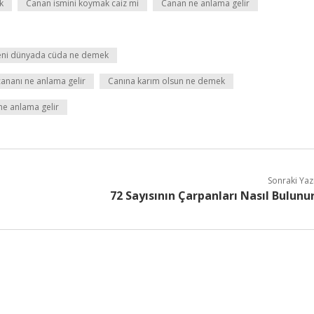
k
Canan ismini koymak caiz mi
Canan ne anlama gelir
beni dünyada cüda ne demek
cananı ne anlama gelir
Canına karım olsun ne demek
ne anlama gelir
Sonraki Yaz
72 Sayısının Çarpanları Nasıl Bulunu