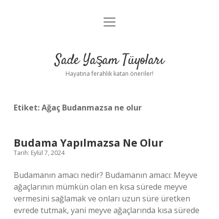
menüyü
Anasayfa
aç
Gizlilik Politikası
Sade Yaşam Tüyoları
Yasal Uyarı
Hayatına ferahlık katan öneriler!
Hakkımızda
Etiket:
Ağaç Budanmazsa ne olur
Budama Yapılmazsa Ne Olur
Tarih: Eylül 7, 2024
Budamanın amacı nedir? Budamanın amacı: Meyve
ağaçlarının mümkün olan en kısa sürede meyve
vermesini sağlamak ve onları uzun süre üretken
evrede tutmak, yani meyve ağaçlarında kısa sürede