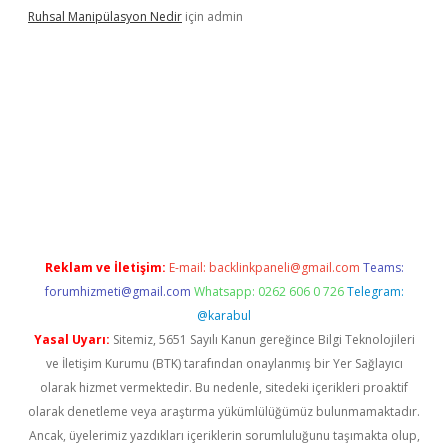
Ruhsal Manipülasyon Nedir
için
admin
ellacasino giriş
vdcasino bahis sitesi
betexper.xyz
betci güncel
Reklam ve İletişim:
E-mail:
backlinkpaneli@gmail.com
Teams:
forumhizmeti@gmail.com
Whatsapp: 0262 606 0 726
Telegram:
@karabul
Yasal Uyarı:
Sitemiz, 5651 Sayılı Kanun gereğince Bilgi Teknolojileri
ve İletişim Kurumu (BTK) tarafından onaylanmış bir Yer Sağlayıcı
olarak hizmet vermektedir. Bu nedenle, sitedeki içerikleri proaktif
olarak denetleme veya araştırma yükümlülüğümüz bulunmamaktadır.
Ancak, üyelerimiz yazdıkları içeriklerin sorumluluğunu taşımakta olup,