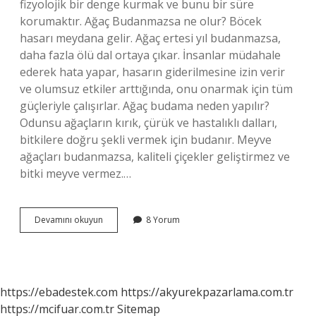
fizyolojik bir denge kurmak ve bunu bir süre
korumaktır. Ağaç Budanmazsa ne olur? Böcek
hasarı meydana gelir. Ağaç ertesi yıl budanmazsa,
daha fazla ölü dal ortaya çıkar. İnsanlar müdahale
ederek hata yapar, hasarın giderilmesine izin verir
ve olumsuz etkiler arttığında, onu onarmak için tüm
güçleriyle çalışırlar. Ağaç budama neden yapılır?
Odunsu ağaçların kırık, çürük ve hastalıklı dalları,
bitkilere doğru şekli vermek için budanır. Meyve
ağaçları budanmazsa, kaliteli çiçekler geliştirmez ve
bitki meyve vermez.…
Budama
Devamını okuyun
8 Yorum
Yapılmazsa
Ne
Olur
https://ebadestek.com
https://akyurekpazarlama.com.tr
https://mcifuar.com.tr
Sitemap