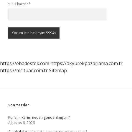
5 + 3 kaçtır?
*
https://ebadestek.com
https://akyurekpazarlama.com.tr
https://mcifuar.com.tr
Sitemap
Sidebar
Son Yazılar
Kur’an-ı Kerim neden gönderilmiştir ?
Ağustos 6, 2026
Ayakkabıların üst üste gelmesi ne anlama gelir ?