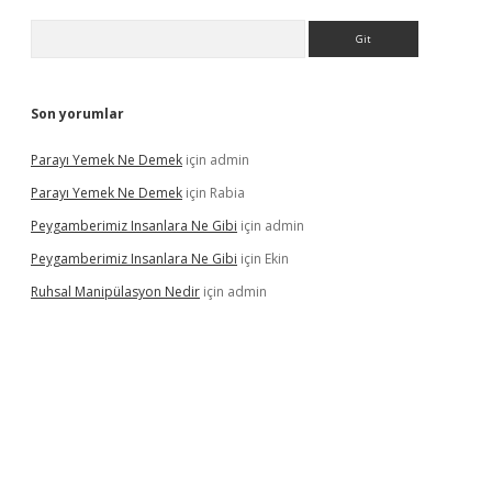
Arama
Son yorumlar
Parayı Yemek Ne Demek
için
admin
Parayı Yemek Ne Demek
için
Rabia
Peygamberimiz Insanlara Ne Gibi
için
admin
Peygamberimiz Insanlara Ne Gibi
için
Ekin
Ruhsal Manipülasyon Nedir
için
admin
ilbet mobil giriş
piabellacasino giriş
vdcasino bahis sitesi
bete