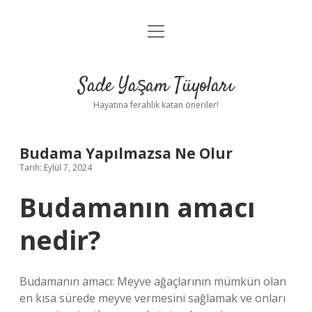
menüyü
Anasayfa
aç
Gizlilik Politikası
Sade Yaşam Tüyoları
Yasal Uyarı
Hayatına ferahlık katan öneriler!
Hakkımızda
Budama Yapılmazsa Ne Olur
Tarih: Eylül 7, 2024
Budamanın amacı
nedir?
Budamanın amacı: Meyve ağaçlarının mümkün olan
en kısa sürede meyve vermesini sağlamak ve onları