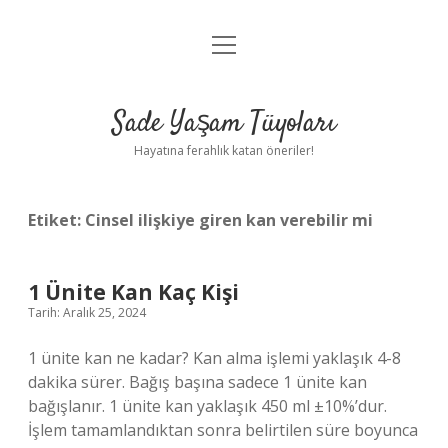
menüyü
Anasayfa
aç
Gizlilik Politikası
Sade Yaşam Tüyoları
Yasal Uyarı
Hayatına ferahlık katan öneriler!
Hakkımızda
Etiket:
Cinsel ilişkiye giren kan verebilir mi
1 Ünite Kan Kaç Kişi
Tarih: Aralık 25, 2024
1 ünite kan ne kadar? Kan alma işlemi yaklaşık 4-8 ​​
dakika sürer. Bağış başına sadece 1 ünite kan
bağışlanır. 1 ünite kan yaklaşık 450 ml ±10%’dur.
İşlem tamamlandıktan sonra belirtilen süre boyunca