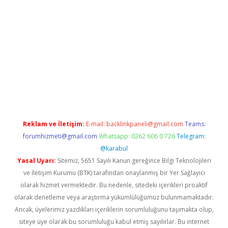
ellacasino giriş
vdcasino bahis sitesi
betexper.xyz
betci güncel
Reklam ve İletişim:
E-mail:
backlinkpaneli@gmail.com
Teams:
forumhizmeti@gmail.com
Whatsapp: 0262 606 0 726
Telegram:
@karabul
Yasal Uyarı:
Sitemiz, 5651 Sayılı Kanun gereğince Bilgi Teknolojileri
ve İletişim Kurumu (BTK) tarafından onaylanmış bir Yer Sağlayıcı
olarak hizmet vermektedir. Bu nedenle, sitedeki içerikleri proaktif
olarak denetleme veya araştırma yükümlülüğümüz bulunmamaktadır.
Ancak, üyelerimiz yazdıkları içeriklerin sorumluluğunu taşımakta olup,
siteye üye olarak bu sorumluluğu kabul etmiş sayılırlar. Bu internet