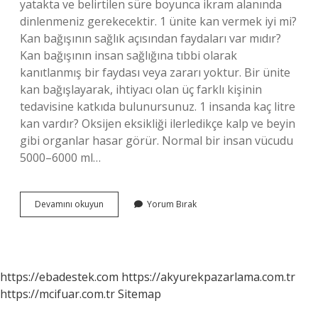
yatakta ve belirtilen süre boyunca ikram alanında
dinlenmeniz gerekecektir. 1 ünite kan vermek iyi mi?
Kan bağışının sağlık açısından faydaları var mıdır?
Kan bağışının insan sağlığına tıbbi olarak
kanıtlanmış bir faydası veya zararı yoktur. Bir ünite
kan bağışlayarak, ihtiyacı olan üç farklı kişinin
tedavisine katkıda bulunursunuz. 1 insanda kaç litre
kan vardır? Oksijen eksikliği ilerledikçe kalp ve beyin
gibi organlar hasar görür. Normal bir insan vücudu
5000–6000 ml…
1
Devamını okuyun
Yorum Bırak
Ünite
Kan
Kaç
Kişi
https://ebadestek.com
https://akyurekpazarlama.com.tr
https://mcifuar.com.tr
Sitemap