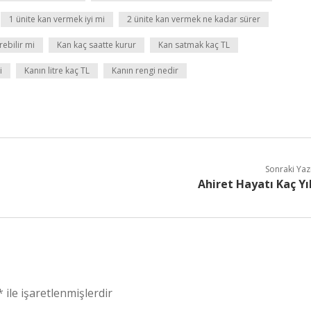
1 ünite kan vermek iyi mi
2 ünite kan vermek ne kadar sürer
rebilir mi
Kan kaç saatte kurur
Kan satmak kaç TL
i
Kanın litre kaç TL
Kanın rengi nedir
Sonraki Yaz
Ahiret Hayatı Kaç Yı
*
ile işaretlenmişlerdir