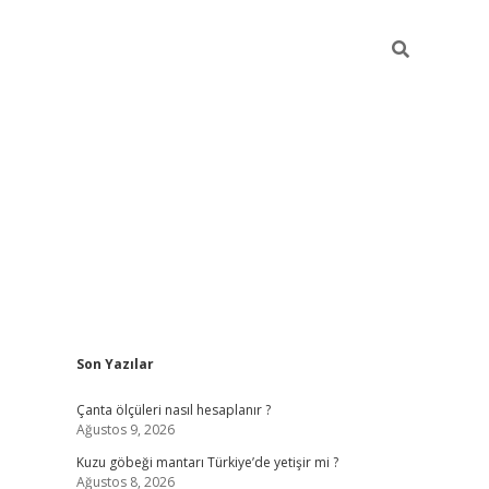
Sidebar
Son Yazılar
ilbet mobil giriş
piabellacasino giriş
v
Çanta ölçüleri nasıl hesaplanır ?
Ağustos 9, 2026
Kuzu göbeği mantarı Türkiye’de yetişir mi ?
Ağustos 8, 2026