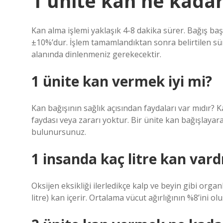
1 ünite kan ne kada
Kan alma işlemi yaklaşık 4-8 ​​dakika sürer. Bağış ba
±10%’dur. İşlem tamamlandıktan sonra belirtilen sü
alanında dinlenmeniz gerekecektir.
1 ünite kan vermek iyi mi?
Kan bağışının sağlık açısından faydaları var mıdır? K
faydası veya zararı yoktur. Bir ünite kan bağışlayarak
bulunursunuz.
1 insanda kaç litre kan vard
Oksijen eksikliği ilerledikçe kalp ve beyin gibi or
litre) kan içerir. Ortalama vücut ağırlığının %8’ini ol