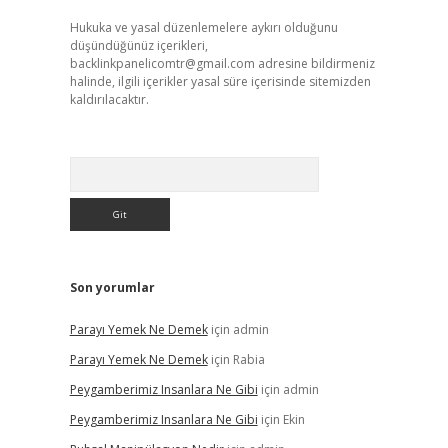
Hukuka ve yasal düzenlemelere aykırı olduğunu
düşündüğünüz içerikleri,
backlinkpanelicomtr@gmail.com
adresine bildirmeniz
halinde, ilgili içerikler yasal süre içerisinde sitemizden
kaldırılacaktır.
Arama
Son yorumlar
Parayı Yemek Ne Demek
için
admin
Parayı Yemek Ne Demek
için
Rabia
Peygamberimiz Insanlara Ne Gibi
için
admin
Peygamberimiz Insanlara Ne Gibi
için
Ekin