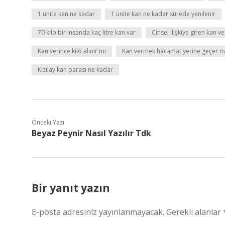
1 ünite kan ne kadar
1 ünite kan ne kadar sürede yenilenir
70 kilo bir insanda kaç litre kan var
Cinsel ilişkiye giren kan ve
Kan verince kilo alınır mı
Kan vermek hacamat yerine geçer m
Kızılay kan parası ne kadar
Önceki Yazı
Beyaz Peynir Nasıl Yazılır Tdk
Bir yanıt yazın
E-posta adresiniz yayınlanmayacak.
Gerekli alanlar