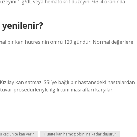
düzeyini 1 g/dL veya hematokrit düzeyini %3-4 oranında
 yenilenir?
mal bir kan hücresinin ömrü 120 gündür. Normal değerlere
Kızılay kan satmaz. SSI’ye bağlı bir hastanedeki hastalardan
tuvar prosedürleriyle ilgili tüm masrafları karşılar.
şi kaç ünite kan verir
1 ünite kan hemoglobini ne kadar düşürür