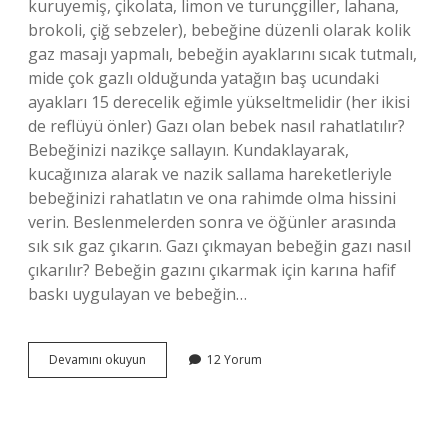
kuruyemiş, çikolata, limon ve turunçgiller, lahana,
brokoli, çiğ sebzeler), bebeğine düzenli olarak kolik
gaz masajı yapmalı, bebeğin ayaklarını sıcak tutmalı,
mide çok gazlı olduğunda yatağın baş ucundaki
ayakları 15 derecelik eğimle yükseltmelidir (her ikisi
de reflüyü önler) Gazı olan bebek nasıl rahatlatılır?
Bebeğinizi nazikçe sallayın. Kundaklayarak,
kucağınıza alarak ve nazik sallama hareketleriyle
bebeğinizi rahatlatın ve ona rahimde olma hissini
verin. Beslenmelerden sonra ve öğünler arasında
sık sık gaz çıkarın. Gazı çıkmayan bebeğin gazı nasıl
çıkarılır? Bebeğin gazını çıkarmak için karına hafif
baskı uygulayan ve bebeğin…
Bebekte
Devamını okuyun
12 Yorum
Gaz
Olup
Olmadığı
Nasıl