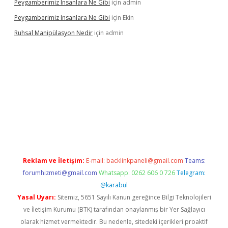
Peygamberimiz Insanlara Ne Gibi
için
admin
Peygamberimiz Insanlara Ne Gibi
için
Ekin
Ruhsal Manipülasyon Nedir
için
admin
bellacasino giriş
vdcasino bahis sitesi
betexper.xyz
betci güncel
Reklam ve İletişim:
E-mail:
backlinkpaneli@gmail.com
Teams:
forumhizmeti@gmail.com
Whatsapp: 0262 606 0 726
Telegram:
@karabul
Yasal Uyarı:
Sitemiz, 5651 Sayılı Kanun gereğince Bilgi Teknolojileri
ve İletişim Kurumu (BTK) tarafından onaylanmış bir Yer Sağlayıcı
olarak hizmet vermektedir. Bu nedenle, sitedeki içerikleri proaktif