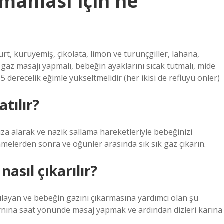
maması için ne
t, kuruyemiş, çikolata, limon ve turunçgiller, lahana,
k gaz masajı yapmalı, bebeğin ayaklarını sıcak tutmalı, mide
 derecelik eğimle yükseltmelidir (her ikisi de reflüyü önler)
tılır?
za alarak ve nazik sallama hareketleriyle bebeğinizi
nmelerden sonra ve öğünler arasında sık sık gaz çıkarın.
asıl çıkarılır?
ulayan ve bebeğin gazını çıkarmasına yardımcı olan şu
karnına saat yönünde masaj yapmak ve ardından dizleri karına
.