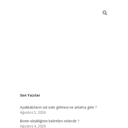
Sidebar
Son Yazılar
ilbet mobil giriş
piabellacasino giriş
Ayakkabıların üst üste gelmesi ne anlama gelir ?
Ağustos 5, 2026
Biotin eksikliğinin belirtileri nelerdir ?
Ağustos 4, 2026