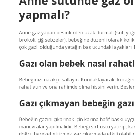
Anne sütünde gaz ol
yapmalı?
Anne gaz yapan besinlerden uzak durmalı (süt, yoğur
brokoli, çiğ sebzeler), bebeğine düzenli olarak koli
çok gazlı olduğunda yatağın baş ucundaki ayakları 15
Gazı olan bebek nasıl rahatla
Bebeğinizi nazikçe sallayın. Kundaklayarak, kucağını
rahatlatın ve ona rahimde olma hissini verin. Besle
Gazı çıkmayan bebeğin gazı n
Bebeğin gazını çıkarmak için karına hafif baskı uyg
manevralar yapılmalıdır: Bebeği sırt üstü yatırıp, 
doğru hareket ettirmek gaz çıkarmada etkili olabilir