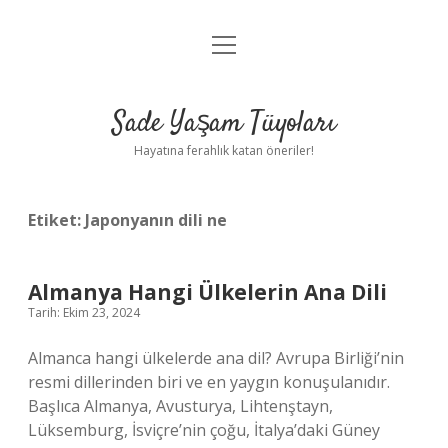
menüyü
Anasayfa
aç
Gizlilik Politikası
Sade Yaşam Tüyoları
Yasal Uyarı
Hayatına ferahlık katan öneriler!
Hakkımızda
Etiket:
Japonyanın dili ne
Almanya Hangi Ülkelerin Ana Dili
Tarih: Ekim 23, 2024
Almanca hangi ülkelerde ana dil? Avrupa Birliği’nin
resmi dillerinden biri ve en yaygın konuşulanıdır.
Başlıca Almanya, Avusturya, Lihtenştayn,
Lüksemburg, İsviçre’nin çoğu, İtalya’daki Güney