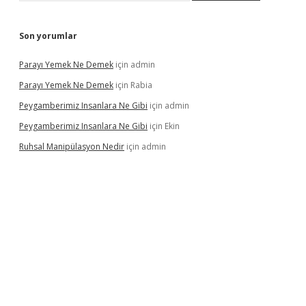
Son yorumlar
Parayı Yemek Ne Demek
için
admin
Parayı Yemek Ne Demek
için
Rabia
Peygamberimiz Insanlara Ne Gibi
için
admin
Peygamberimiz Insanlara Ne Gibi
için
Ekin
Ruhsal Manipülasyon Nedir
için
admin
iriş
vdcasino bahis sitesi
betexper.xyz
betci güncel giriş
https: