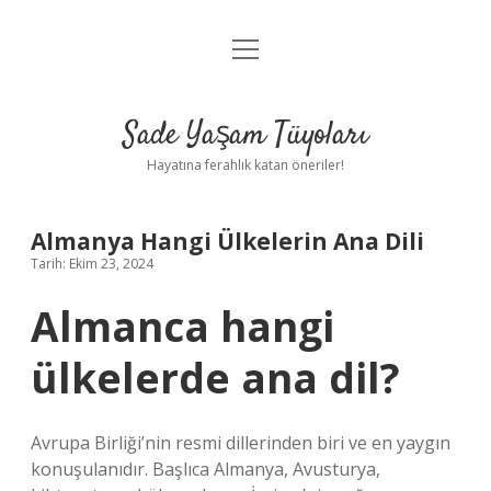
menüyü
Anasayfa
aç
Gizlilik Politikası
Sade Yaşam Tüyoları
Yasal Uyarı
Hayatına ferahlık katan öneriler!
Hakkımızda
Almanya Hangi Ülkelerin Ana Dili
Tarih: Ekim 23, 2024
Almanca hangi
ülkelerde ana dil?
Avrupa Birliği’nin resmi dillerinden biri ve en yaygın
konuşulanıdır. Başlıca Almanya, Avusturya,