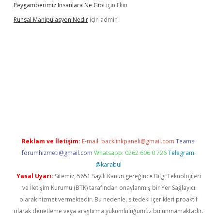
Peygamberimiz Insanlara Ne Gibi
için
Ekin
Ruhsal Manipülasyon Nedir
için
admin
ellacasino giriş
vdcasino bahis sitesi
betexper.xyz
betci güncel
Reklam ve İletişim:
E-mail:
backlinkpaneli@gmail.com
Teams:
forumhizmeti@gmail.com
Whatsapp: 0262 606 0 726
Telegram:
@karabul
Yasal Uyarı:
Sitemiz, 5651 Sayılı Kanun gereğince Bilgi Teknolojileri
ve İletişim Kurumu (BTK) tarafından onaylanmış bir Yer Sağlayıcı
olarak hizmet vermektedir. Bu nedenle, sitedeki içerikleri proaktif
olarak denetleme veya araştırma yükümlülüğümüz bulunmamaktadır.