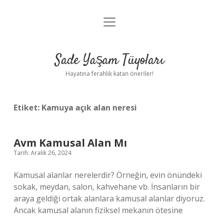
menüyü
Anasayfa
aç
Gizlilik Politikası
Sade Yaşam Tüyoları
Yasal Uyarı
Hayatına ferahlık katan öneriler!
Hakkımızda
Etiket:
Kamuya açık alan neresi
Avm Kamusal Alan Mı
Tarih: Aralık 26, 2024
Kamusal alanlar nerelerdir? Örneğin, evin önündeki
sokak, meydan, salon, kahvehane vb. İnsanların bir
araya geldiği ortak alanlara kamusal alanlar diyoruz.
Ancak kamusal alanın fiziksel mekanın ötesine