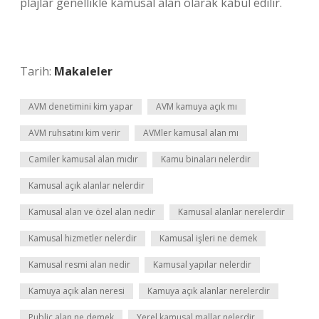
plajlar genellikle kamusal alan olarak kabul edilir.
Tarih:
Makaleler
AVM denetimini kim yapar
AVM kamuya açık mı
AVM ruhsatını kim verir
AVMler kamusal alan mı
Camiler kamusal alan mıdır
Kamu binaları nelerdir
Kamusal açık alanlar nelerdir
Kamusal alan ve özel alan nedir
Kamusal alanlar nerelerdir
Kamusal hizmetler nelerdir
Kamusal işleri ne demek
Kamusal resmi alan nedir
Kamusal yapılar nelerdir
Kamuya açık alan neresi
Kamuya açık alanlar nerelerdir
Public alan ne demek
Yerel kamusal mallar nelerdir