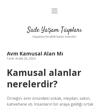
menüyü
Anasayfa
aç
Gizlilik Politikası
Sade Yaşam Tüyoları
Yasal Uyarı
Hayatına ferahlık katan öneriler!
Hakkımızda
Avm Kamusal Alan Mı
Tarih: Aralık 26, 2024
Kamusal alanlar
nerelerdir?
Örneğin, evin önündeki sokak, meydan, salon,
kahvehane vb. İnsanların bir araya geldiği ortak