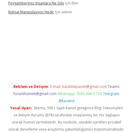
Peygamberimiz Insanlara Ne Gibi
için
Ekin
Ruhsal Manipülasyon Nedir
için
admin
ellacasino giriş
vdcasino bahis sitesi
betexper.xyz
betci güncel
Reklam ve İletişim:
E-mail:
backlinkpaneli@gmail.com
Teams:
forumhizmeti@gmail.com
Whatsapp: 0262 606 0 726
Telegram:
@karabul
Yasal Uyarı:
Sitemiz, 5651 Sayılı Kanun gereğince Bilgi Teknolojileri
ve İletişim Kurumu (BTK) tarafından onaylanmış bir Yer Sağlayıcı
olarak hizmet vermektedir. Bu nedenle, sitedeki içerikleri proaktif
olarak denetleme veya araştırma yükümlülüğümüz bulunmamaktadır.