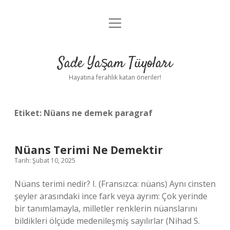
menüyü
Anasayfa
aç
Gizlilik Politikası
Sade Yaşam Tüyoları
Yasal Uyarı
Hayatına ferahlık katan öneriler!
Hakkımızda
Etiket:
Nüans ne demek paragraf
Nüans Terimi Ne Demektir
Tarih: Şubat 10, 2025
Nüans terimi nedir? I. (Fransızca: nüans) Aynı cinsten
şeyler arasındaki ince fark veya ayrım: Çok yerinde
bir tanımlamayla, milletler renklerin nüanslarını
bildikleri ölçüde medenileşmiş sayılırlar (Nihad S.