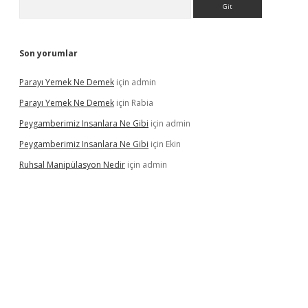
Son yorumlar
Parayı Yemek Ne Demek
için
admin
Parayı Yemek Ne Demek
için
Rabia
Peygamberimiz Insanlara Ne Gibi
için
admin
Peygamberimiz Insanlara Ne Gibi
için
Ekin
Ruhsal Manipülasyon Nedir
için
admin
 giriş
vdcasino bahis sitesi
betexper.xyz
betci güncel giriş
https