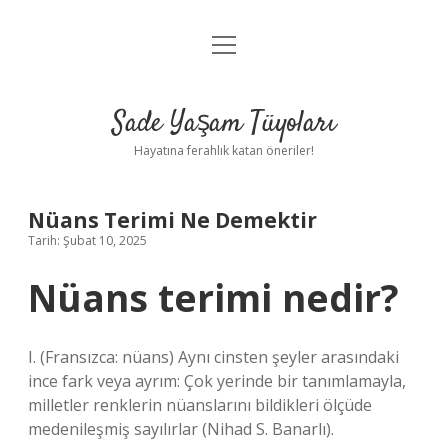
menüyü
Anasayfa
aç
Gizlilik Politikası
Sade Yaşam Tüyoları
Yasal Uyarı
Hayatına ferahlık katan öneriler!
Hakkımızda
Nüans Terimi Ne Demektir
Tarih: Şubat 10, 2025
Nüans terimi nedir?
I. (Fransızca: nüans) Aynı cinsten şeyler arasındaki
ince fark veya ayrım: Çok yerinde bir tanımlamayla,
milletler renklerin nüanslarını bildikleri ölçüde
medenileşmiş sayılırlar (Nihad S. Banarlı).