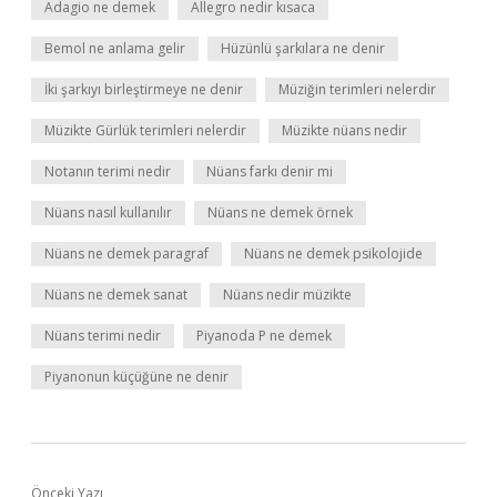
Adagio ne demek
Allegro nedir kısaca
Bemol ne anlama gelir
Hüzünlü şarkılara ne denir
İki şarkıyı birleştirmeye ne denir
Müziğin terimleri nelerdir
Müzikte Gürlük terimleri nelerdir
Müzikte nüans nedir
Notanın terimi nedir
Nüans farkı denir mi
Nüans nasıl kullanılır
Nüans ne demek örnek
Nüans ne demek paragraf
Nüans ne demek psikolojide
Nüans ne demek sanat
Nüans nedir müzikte
Nüans terimi nedir
Piyanoda P ne demek
Piyanonun küçüğüne ne denir
Önceki Yazı