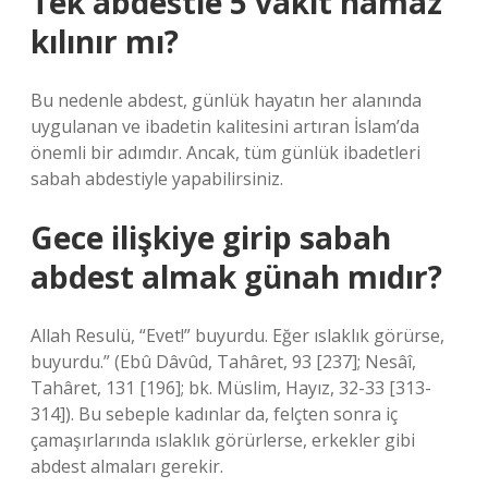
Tek abdestle 5 vakit namaz
kılınır mı?
Bu nedenle abdest, günlük hayatın her alanında
uygulanan ve ibadetin kalitesini artıran İslam’da
önemli bir adımdır. Ancak, tüm günlük ibadetleri
sabah abdestiyle yapabilirsiniz.
Gece ilişkiye girip sabah
abdest almak günah mıdır?
Allah Resulü, “Evet!” buyurdu. Eğer ıslaklık görürse,
buyurdu.” (Ebû Dâvûd, Tahâret, 93 [237]; Nesâî,
Tahâret, 131 [196]; bk. Müslim, Hayız, 32-33 [313-
314]). Bu sebeple kadınlar da, felçten sonra iç
çamaşırlarında ıslaklık görürlerse, erkekler gibi
abdest almaları gerekir.