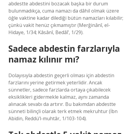
abdestte abdestini bozacak başka bir durum
bulunmadıkça, cuma namazı da dâhil olmak üzere
öğle vaktine kadar dilediği bütün namazları kılabilir;
çünkü vakit henüz çıkmamıştır (Merğinânî, el-
Hidaye, 1/34; Kâsânî, Bedâî’, 1/29).
Sadece abdestin farzlarıyla
namaz kılınır mı?
Dolayısıyla abdestin geçerli olması için abdestin
farzlarını yerine getirmek yeterlidir. Ancak
sünnetler, sadece farzlarda ortaya çıkabilecek
eksiklikleri gidermekle kalmaz, aynı zamanda
alınacak sevabı da artırır. Bu bakımdan abdestte
sünneti bilinçli olarak terk etmek mekruhtur (İbn
Abidin, Reddü’l-muhtâr, 1/103-104).