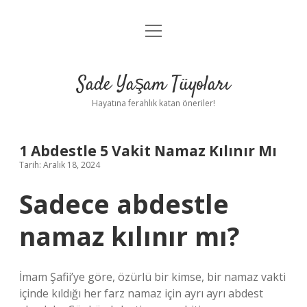
menüyü
Anasayfa
aç
Gizlilik Politikası
Sade Yaşam Tüyoları
Yasal Uyarı
Hayatına ferahlık katan öneriler!
Hakkımızda
1 Abdestle 5 Vakit Namaz Kılınır Mı
Tarih: Aralık 18, 2024
Sadece abdestle
namaz kılınır mı?
İmam Şafii’ye göre, özürlü bir kimse, bir namaz vakti
içinde kıldığı her farz namaz için ayrı ayrı abdest