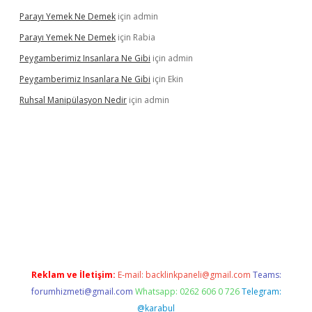
Parayı Yemek Ne Demek
için
admin
Parayı Yemek Ne Demek
için
Rabia
Peygamberimiz Insanlara Ne Gibi
için
admin
Peygamberimiz Insanlara Ne Gibi
için
Ekin
Ruhsal Manipülasyon Nedir
için
admin
riş
vdcasino bahis sitesi
betexper.xyz
betci güncel giriş
https:/
Reklam ve İletişim:
E-mail:
backlinkpaneli@gmail.com
Teams:
forumhizmeti@gmail.com
Whatsapp: 0262 606 0 726
Telegram:
@karabul