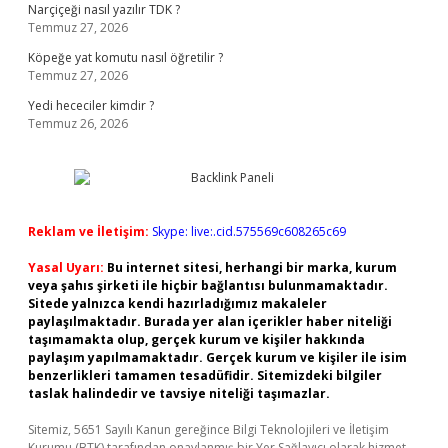
Narçiçeği nasıl yazılır TDK ?
Temmuz 27, 2026
Köpeğe yat komutu nasıl öğretilir ?
Temmuz 27, 2026
Yedi hececiler kimdir ?
Temmuz 26, 2026
Reklam ve İletişim:
Skype: live:.cid.575569c608265c69
Yasal Uyarı:
Bu internet sitesi, herhangi bir marka, kurum
veya şahıs şirketi ile hiçbir bağlantısı bulunmamaktadır.
Sitede yalnızca kendi hazırladığımız makaleler
paylaşılmaktadır. Burada yer alan içerikler haber niteliği
taşımamakta olup, gerçek kurum ve kişiler hakkında
paylaşım yapılmamaktadır. Gerçek kurum ve kişiler ile isim
benzerlikleri tamamen tesadüfidir. Sitemizdeki bilgiler
taslak halindedir ve tavsiye niteliği taşımazlar.
Sitemiz, 5651 Sayılı Kanun gereğince Bilgi Teknolojileri ve İletişim
Kurumu (BTK) tarafından onaylanmış bir Yer Sağlayıcı olarak hizmet