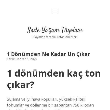
menüyü
Anasayfa
aç
Gizlilik Politikası
Sade Yaşam Tüyoları
Yasal Uyarı
Hayatına ferahlık katan öneriler!
Hakkımızda
1 Dönümden Ne Kadar Un Çıkar
Tarih: Haziran 1, 2025
1 dönümden kaç ton
çıkar?
Sulama ve iyi hava koşulları, yüksek kaliteli
tohumlar ve döllenme bir sabahtan 750 kilodan