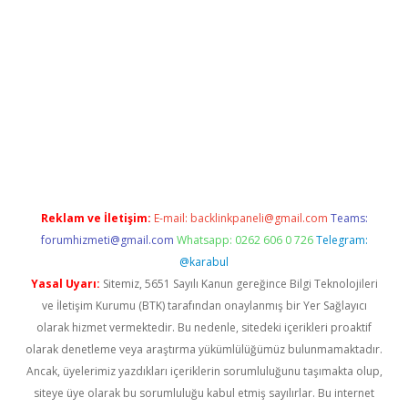
no giriş
vdcasino bahis sitesi
betexper.xyz
betci güncel giriş
ht
Reklam ve İletişim:
E-mail:
backlinkpaneli@gmail.com
Teams:
forumhizmeti@gmail.com
Whatsapp: 0262 606 0 726
Telegram:
@karabul
Yasal Uyarı:
Sitemiz, 5651 Sayılı Kanun gereğince Bilgi Teknolojileri
ve İletişim Kurumu (BTK) tarafından onaylanmış bir Yer Sağlayıcı
olarak hizmet vermektedir. Bu nedenle, sitedeki içerikleri proaktif
olarak denetleme veya araştırma yükümlülüğümüz bulunmamaktadır.
Ancak, üyelerimiz yazdıkları içeriklerin sorumluluğunu taşımakta olup,
siteye üye olarak bu sorumluluğu kabul etmiş sayılırlar. Bu internet