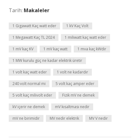
Tarih:
Makaleler
1 Gigawatt Kaç watt eder
1 kV Kaç Volt
1 Megawatt Kaç TL 2024
1 miliwatt kaç watt eder
1 mV kaç KV
1 mV kaç watt
1 mva kaç kWdir
1 MW kurulu güç ne kadar elektrik üretir
1 volt kaç watt eder
1 volt ne kadardır
240 volt normal mi
5 volt kaç amper eder
5 volt kaç milivolt eder
Fizik mV ne demek
kV içerir ne demek
mV kısaltması nedir
mV ne birimidir
MV nedir elektrik
MV V nedir