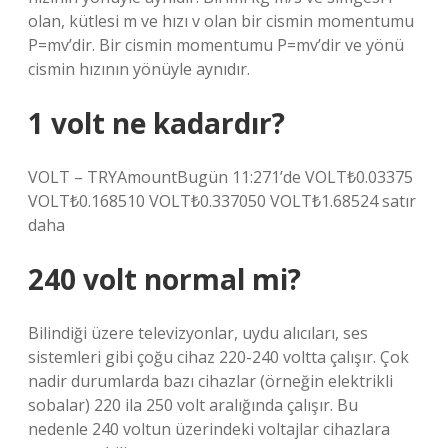
olan, kütlesi m ve hızı v olan bir cismin momentumu
P=mv’dir. Bir cismin momentumu P=mv’dir ve yönü
cismin hızının yönüyle aynıdır.
1 volt ne kadardır?
VOLT – TRYAmountBugün 11:271’de VOLT₺0.03375
VOLT₺0.168510 VOLT₺0.337050 VOLT₺1.68524 satır
daha
240 volt normal mi?
Bilindiği üzere televizyonlar, uydu alıcıları, ses
sistemleri gibi çoğu cihaz 220-240 voltta çalışır. Çok
nadir durumlarda bazı cihazlar (örneğin elektrikli
sobalar) 220 ila 250 volt aralığında çalışır. Bu
nedenle 240 voltun üzerindeki voltajlar cihazlara