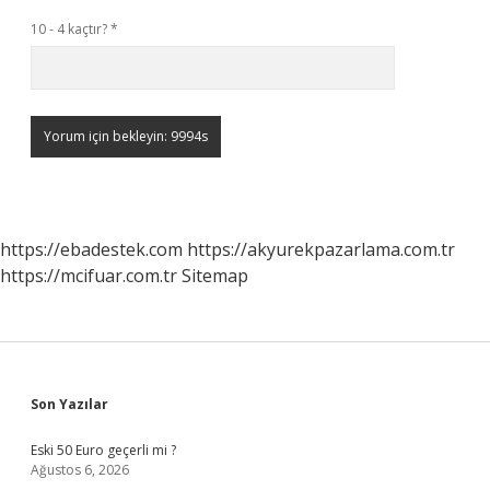
10 - 4 kaçtır?
*
https://ebadestek.com
https://akyurekpazarlama.com.tr
https://mcifuar.com.tr
Sitemap
Sidebar
Son Yazılar
Eski 50 Euro geçerli mi ?
Ağustos 6, 2026