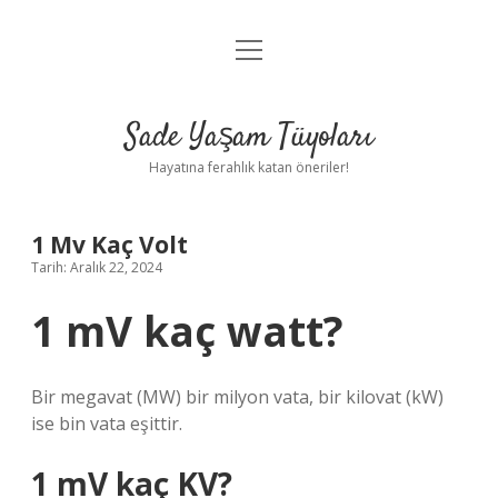
menüyü
Anasayfa
aç
Gizlilik Politikası
Sade Yaşam Tüyoları
Yasal Uyarı
Hayatına ferahlık katan öneriler!
Hakkımızda
1 Mv Kaç Volt
Tarih: Aralık 22, 2024
1 mV kaç watt?
Bir megavat (MW) bir milyon vata, bir kilovat (kW)
ise bin vata eşittir.
1 mV kaç KV?