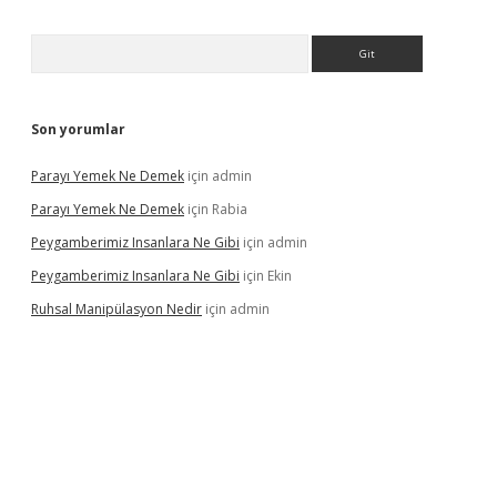
Arama
Son yorumlar
Parayı Yemek Ne Demek
için
admin
Parayı Yemek Ne Demek
için
Rabia
Peygamberimiz Insanlara Ne Gibi
için
admin
Peygamberimiz Insanlara Ne Gibi
için
Ekin
Ruhsal Manipülasyon Nedir
için
admin
sino giriş
vdcasino bahis sitesi
betexper.xyz
betci güncel giriş