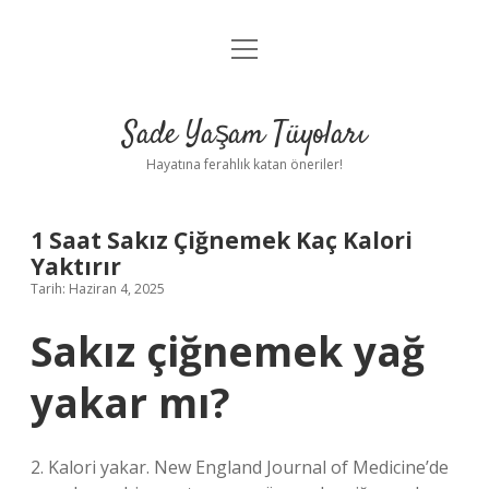
menüyü
Anasayfa
aç
Gizlilik Politikası
Sade Yaşam Tüyoları
Yasal Uyarı
Hayatına ferahlık katan öneriler!
Hakkımızda
1 Saat Sakız Çiğnemek Kaç Kalori
Yaktırır
Tarih: Haziran 4, 2025
Sakız çiğnemek yağ
yakar mı?
2. Kalori yakar. New England Journal of Medicine’de