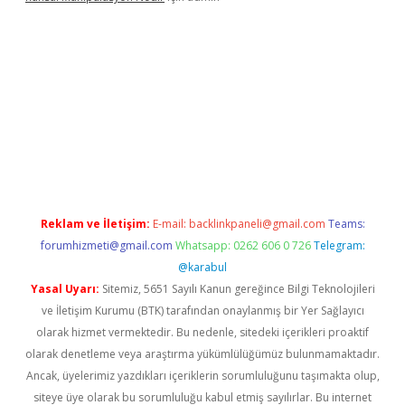
iriş
vdcasino bahis sitesi
betexper.xyz
betci güncel giriş
https:/
Reklam ve İletişim:
E-mail:
backlinkpaneli@gmail.com
Teams:
forumhizmeti@gmail.com
Whatsapp: 0262 606 0 726
Telegram:
@karabul
Yasal Uyarı:
Sitemiz, 5651 Sayılı Kanun gereğince Bilgi Teknolojileri
ve İletişim Kurumu (BTK) tarafından onaylanmış bir Yer Sağlayıcı
olarak hizmet vermektedir. Bu nedenle, sitedeki içerikleri proaktif
olarak denetleme veya araştırma yükümlülüğümüz bulunmamaktadır.
Ancak, üyelerimiz yazdıkları içeriklerin sorumluluğunu taşımakta olup,
siteye üye olarak bu sorumluluğu kabul etmiş sayılırlar. Bu internet