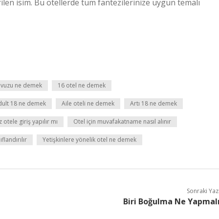
rilen isim. Bu otellerde tüm fantezilerinize uygun temalı
avuzu ne demek
16 otel ne demek
dult 18 ne demek
Aile oteli ne demek
Artı 18 ne demek
z otele giriş yapılır mı
Otel için muvafakatname nasıl alınır
ıflandırılır
Yetişkinlere yönelik otel ne demek
Sonraki Yaz
Biri Boğulma Ne Yapmal