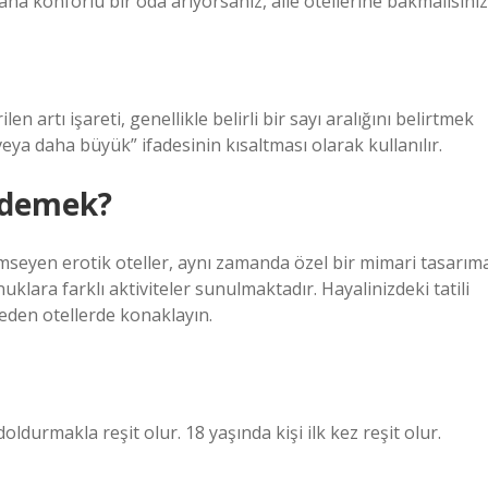
aha konforlu bir oda arıyorsanız, aile otellerine bakmalısınız
len artı işareti, genellikle belirli bir sayı aralığını belirtmek
 veya daha büyük” ifadesinin kısaltması olarak kullanılır.
e demek?
nimseyen erotik oteller, aynı zamanda özel bir mimari tasarım
nuklara farklı aktiviteler sunulmaktadır. Hayalinizdeki tatili
t eden otellerde konaklayın.
ldurmakla reşit olur. 18 yaşında kişi ilk kez reşit olur.