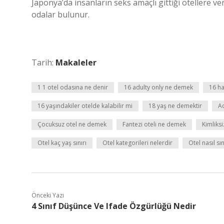
Japonya’da insanların seks amaçlı gittiği otellere ve
odalar bulunur.
Tarih:
Makaleler
1 1 otel odasına ne denir
16 adulty only ne demek
16 h
16 yaşındakiler otelde kalabilir mi
18 yaş ne demektir
A
Çocuksuz otel ne demek
Fantezi oteli ne demek
Kimliksi
Otel kaç yaş sınırı
Otel kategorileri nelerdir
Otel nasıl sın
Önceki Yazı
4 Sınıf Düşünce Ve Ifade Özgürlüğü Nedir