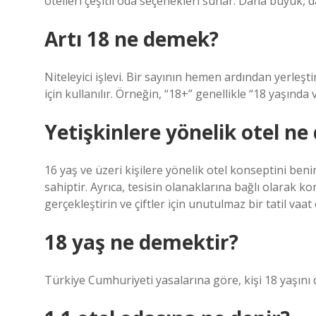
otelleri çeşitli oda seçenekleri sunar. Daha büyük, d
Artı 18 ne demek?
Niteleyici işlevi. Bir sayının hemen ardından yerleştiri
için kullanılır. Örneğin, “18+” genellikle “18 yaşında
Yetişkinlere yönelik otel n
16 yaş ve üzeri kişilere yönelik otel konseptini be
sahiptir. Ayrıca, tesisin olanaklarına bağlı olarak ko
gerçekleştirin ve çiftler için unutulmaz bir tatil vaa
18 yaş ne demektir?
Türkiye Cumhuriyeti yasalarına göre, kişi 18 yaşını do