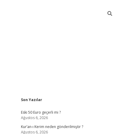
Sidebar
Son Yazılar
ilbet mobil giriş
piabellacasino giri
Eski 50 Euro geçerli mi ?
Ağustos 6, 2026
Kur’an-ı Kerim neden gönderilmiştir ?
Ağustos 6, 2026