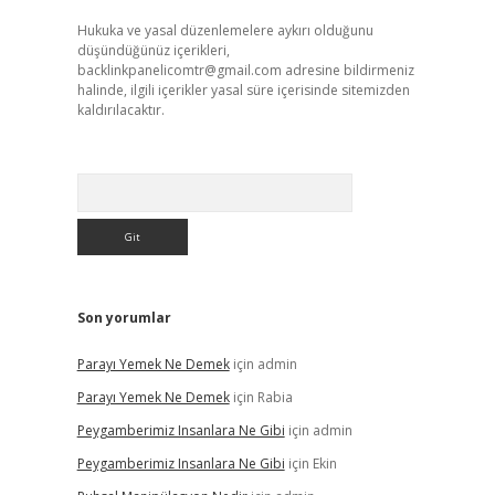
Hukuka ve yasal düzenlemelere aykırı olduğunu
düşündüğünüz içerikleri,
backlinkpanelicomtr@gmail.com
adresine bildirmeniz
halinde, ilgili içerikler yasal süre içerisinde sitemizden
kaldırılacaktır.
Arama
Son yorumlar
Parayı Yemek Ne Demek
için
admin
Parayı Yemek Ne Demek
için
Rabia
Peygamberimiz Insanlara Ne Gibi
için
admin
Peygamberimiz Insanlara Ne Gibi
için
Ekin