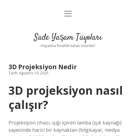
menüyü
Anasayfa
aç
Gizlilik Politikası
Sade Yaşam Tüyoları
Yasal Uyarı
Hayatına ferahlık katan öneriler!
Hakkımızda
3D Projeksiyon Nedir
Tarih: Ağustos 19, 2025
3D projeksiyon nasıl
çalışır?
Projeksiyon cihazı, ışığı içeren lamba (ışık kaynağı)
sayesinde harici bir kaynaktan (bilgisayar, medya