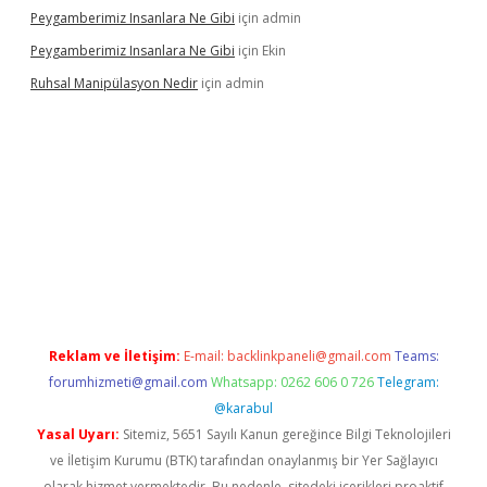
Peygamberimiz Insanlara Ne Gibi
için
admin
Peygamberimiz Insanlara Ne Gibi
için
Ekin
Ruhsal Manipülasyon Nedir
için
admin
iriş
vdcasino bahis sitesi
betexper.xyz
betci güncel giriş
https:/
Reklam ve İletişim:
E-mail:
backlinkpaneli@gmail.com
Teams:
forumhizmeti@gmail.com
Whatsapp: 0262 606 0 726
Telegram:
@karabul
Yasal Uyarı:
Sitemiz, 5651 Sayılı Kanun gereğince Bilgi Teknolojileri
ve İletişim Kurumu (BTK) tarafından onaylanmış bir Yer Sağlayıcı
olarak hizmet vermektedir. Bu nedenle, sitedeki içerikleri proaktif