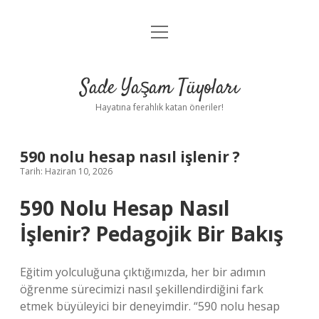
menüyü
Anasayfa
aç
Gizlilik Politikası
Sade Yaşam Tüyoları
Yasal Uyarı
Hayatına ferahlık katan öneriler!
Hakkımızda
590 nolu hesap nasıl işlenir ?
Tarih: Haziran 10, 2026
590 Nolu Hesap Nasıl
İşlenir? Pedagojik Bir Bakış
Eğitim yolculuğuna çıktığımızda, her bir adımın
öğrenme sürecimizi nasıl şekillendirdiğini fark
etmek büyüleyici bir deneyimdir. “590 nolu hesap