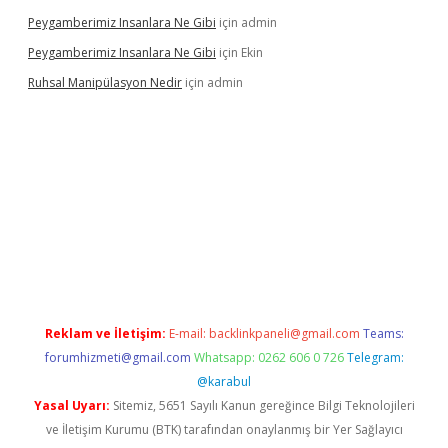
Peygamberimiz Insanlara Ne Gibi
için
admin
Peygamberimiz Insanlara Ne Gibi
için
Ekin
Ruhsal Manipülasyon Nedir
için
admin
iriş
vdcasino bahis sitesi
betexper.xyz
betci güncel giriş
https:/
Reklam ve İletişim:
E-mail:
backlinkpaneli@gmail.com
Teams:
forumhizmeti@gmail.com
Whatsapp: 0262 606 0 726
Telegram:
@karabul
Yasal Uyarı:
Sitemiz, 5651 Sayılı Kanun gereğince Bilgi Teknolojileri
ve İletişim Kurumu (BTK) tarafından onaylanmış bir Yer Sağlayıcı