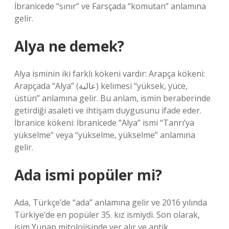
İbranicede “sınır” ve Farsçada “komutan” anlamına
gelir.
Alya ne demek?
Alya isminin iki farklı kökeni vardır: Arapça kökeni:
Arapçada “Alya” (عالية) kelimesi “yüksek, yüce,
üstün” anlamına gelir. Bu anlam, ismin beraberinde
getirdiği asaleti ve ihtişam duygusunu ifade eder.
İbranice kökeni: İbranicede “Alya” ismi “Tanrı’ya
yükselme” veya “yükselme, yükselme” anlamına
gelir.
Ada ismi popüler mi?
Ada, Türkçe’de “ada” anlamına gelir ve 2016 yılında
Türkiye’de en popüler 35. kız ismiydi. Son olarak,
isim Yunan mitolojisinde yer alır ve antik