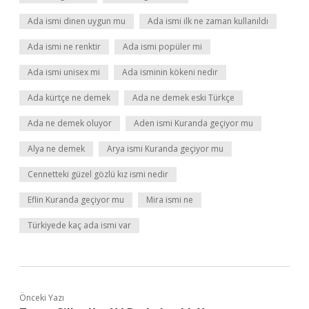
Ada ismi dinen uygun mu
Ada ismi ilk ne zaman kullanıldı
Ada ismi ne renktir
Ada ismi popüler mi
Ada ismi unisex mi
Ada isminin kökeni nedir
Ada kürtçe ne demek
Ada ne demek eski Türkçe
Ada ne demek oluyor
Aden ismi Kuranda geçiyor mu
Alya ne demek
Arya ismi Kuranda geçiyor mu
Cennetteki güzel gözlü kız ismi nedir
Eflin Kuranda geçiyor mu
Mira ismi ne
Türkiyede kaç ada ismi var
Önceki Yazı