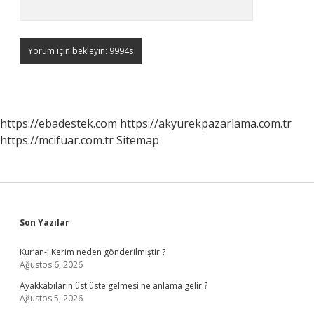
https://ebadestek.com
https://akyurekpazarlama.com.tr
https://mcifuar.com.tr
Sitemap
Sidebar
Son Yazılar
Kur’an-ı Kerim neden gönderilmiştir ?
Ağustos 6, 2026
Ayakkabıların üst üste gelmesi ne anlama gelir ?
Ağustos 5, 2026