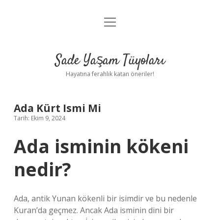
menüyü
Anasayfa
aç
Gizlilik Politikası
Sade Yaşam Tüyoları
Yasal Uyarı
Hayatına ferahlık katan öneriler!
Hakkımızda
Ada Kürt Ismi Mi
Tarih: Ekim 9, 2024
Ada isminin kökeni
nedir?
Ada, antik Yunan kökenli bir isimdir ve bu nedenle
Kuran’da geçmez. Ancak Ada isminin dini bir