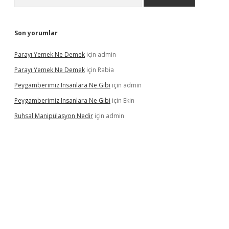
Son yorumlar
Parayı Yemek Ne Demek
için
admin
Parayı Yemek Ne Demek
için
Rabia
Peygamberimiz Insanlara Ne Gibi
için
admin
Peygamberimiz Insanlara Ne Gibi
için
Ekin
Ruhsal Manipülasyon Nedir
için
admin
iriş
vdcasino bahis sitesi
betexper.xyz
betci güncel giriş
https: