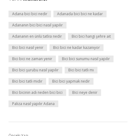
Adana bici bici nedir
Adanada bici bici ne kadar
Adananın bici bici nasıl yapılır
Adananın en ünlü tatlısı nedir
Bici bici hangi şehre ait
Bici bici nasıl yenir
Bici bici ne kadar kazanıyor
Bici bici ne zaman yenir
Bici bici sunumu nasıl yapılır
Bici bici şurubu nasıl yapılır
Bici bici tatlı mı
Bici bici tatlı mıdır
Bici bici yapmak nedir
Bici bicinin adı neden bici bici
Bici neye denir
Palıza nasıl yapılır Adana
Önceki Yazı