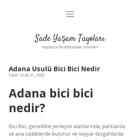
menüyü
Anasayfa
aç
Gizlilik Politikası
Sade Yaşam Tüyoları
Yasal Uyarı
Hayatına ferahlık katan öneriler!
Hakkımızda
Adana Usulü Bici Bici Nedir
Tarih: Ocak 21, 2025
Adana bici bici
nedir?
Bici Bici, genellikle yerleşim alanlarında, parklarda
ve ana caddelerde bulunur ve seyyar tezgahlarda