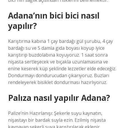
Bici”nin sağlık açısından risklerini belirlemektir.
Adana’nın bici bici nasıl
yapılır?
Karıştırma kabına 1 çay bardağı gül şurubu, 4 çay
bardağı su ve 5 damla gıda boyası koyup iyice
karıştırıp buzdolabına koyuyoruz. 1 saat sonra
nişasta sertleşecek ve bıçakla uzunlamasına ve
enine keserek küp şeklinde lezzetler elde edeceğiz.
Dondurmayı dondurucudan çıkarıyoruz. Buzları
rendeleyerek bisiklet dondurması hazırlıyoruz.
Palıza nasıl yapılır Adana?
Palize’nin Hazırlanışı: Şekerle suyu kaynatın,
nişastayı bir bardak suyla ezin. Ezilmiş nişasta
kaynayan şekerli suya karıştırılarak eklenir.