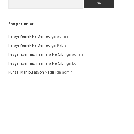
Arama
Son yorumlar
Parayı Yemek Ne Demek
için
admin
Parayı Yemek Ne Demek
için
Rabia
Peygamberimiz Insanlara Ne Gibi
için
admin
Peygamberimiz Insanlara Ne Gibi
için
Ekin
Ruhsal Manipülasyon Nedir
için
admin
o giriş
vdcasino bahis sitesi
betexper.xyz
betci güncel giriş
htt