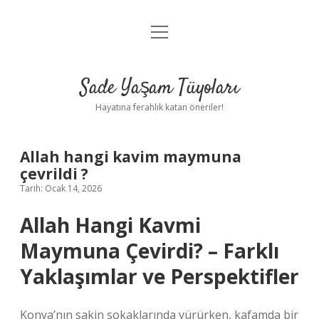
menüyü
Anasayfa
aç
Gizlilik Politikası
Sade Yaşam Tüyoları
Yasal Uyarı
Hayatına ferahlık katan öneriler!
Hakkımızda
Allah hangi kavim maymuna
çevrildi ?
Tarih: Ocak 14, 2026
Allah Hangi Kavmi
Maymuna Çevirdi? – Farklı
Yaklaşımlar ve Perspektifler
Konya’nın sakin sokaklarında yürürken, kafamda bir