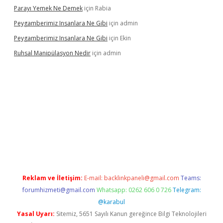
Parayı Yemek Ne Demek
için
Rabia
Peygamberimiz Insanlara Ne Gibi
için
admin
Peygamberimiz Insanlara Ne Gibi
için
Ekin
Ruhsal Manipülasyon Nedir
için
admin
no giriş
vdcasino bahis sitesi
betexper.xyz
betci güncel giriş
htt
Reklam ve İletişim:
E-mail:
backlinkpaneli@gmail.com
Teams:
forumhizmeti@gmail.com
Whatsapp: 0262 606 0 726
Telegram:
@karabul
Yasal Uyarı:
Sitemiz, 5651 Sayılı Kanun gereğince Bilgi Teknolojileri