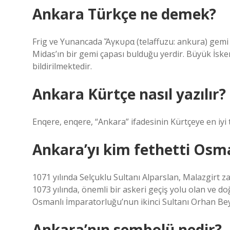
Ankara Türkçe ne demek?
Frig ve Yunancada Ἄγκυρα (telaffuzu: ankura) gemi ç
Midas’ın bir gemi çapası bulduğu yerdir. Büyük İske
bildirilmektedir.
Ankara Kürtçe nasıl yazılır?
Enqere, enqere, “Ankara” ifadesinin Kürtçeye en iyi 
Ankara’yı kim fethetti Osm
1071 yılında Selçuklu Sultanı Alparslan, Malazgirt z
1073 yılında, önemli bir askeri geçiş yolu olan ve d
Osmanlı İmparatorluğu’nun ikinci Sultanı Orhan Bey, 
Ankara’nın sembolü nedir?