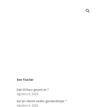
Sidebar
Son Yazılar
ilbet mobil giriş
piabellacasino giri
Eski 50 Euro geçerli mi ?
Ağustos 6, 2026
Kur’an-ı Kerim neden gönderilmiştir ?
Ağustos 6, 2026