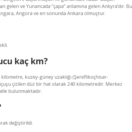
ardan gelen ve Yunancada “çapa” anlamına gelen Ankyra’dır. B
 Angara, Angora ve en sonunda Ankara olmuştur.
kli.
 ucu kaç km?
 kilometre, kuzey-güney uzaklığı (Şereflikoçhisar-
uçuşu çizilen düz bir hat olarak 240 kilometredir. Merkez
alle bulunmaktadır.
?
ak değiştirildi.