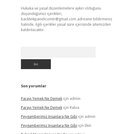
Hukuka ve yasal düzenlemelere aykırı olduğunu
düşündüğünüz içerikleri,
backlinkpanelicomtr@gmail.com
adresine bildirmeniz
halinde, ilgili içerikler yasal süre içerisinde sitemizden
kaldırılacaktır.
Arama
Son yorumlar
Parayı Yemek Ne Demek
için
admin
Parayı Yemek Ne Demek
için
Rabia
Peygamberimiz Insanlara Ne Gibi
için
admin
Peygamberimiz Insanlara Ne Gibi
için
Ekin