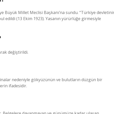
iye Büyük Millet Meclisi Başkanı’na sundu. “Türkiye devletini
ul edildi (13 Ekim 1923). Yasanın yürürlüğe girmesiyle
?
ak değiştirildi.
binalar nedeniyle gökyüzünün ve bulutların düzgün bir
in ifadesidir.
ir. Belgelere dayanmayan ve günümüze kadar ulaşan