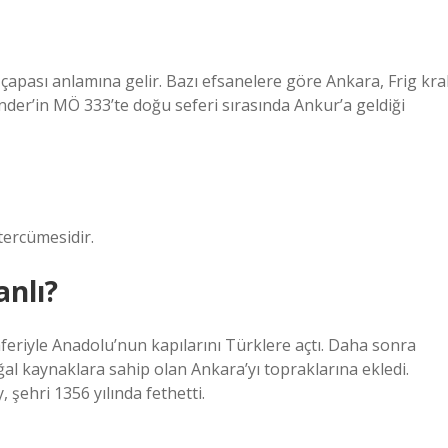
apası anlamına gelir. Bazı efsanelere göre Ankara, Frig kral
nder’in MÖ 333’te doğu seferi sırasında Ankur’a geldiği
tercümesidir.
anlı?
aferiyle Anadolu’nun kapılarını Türklere açtı. Daha sonra
oğal kaynaklara sahip olan Ankara’yı topraklarına ekledi.
şehri 1356 yılında fethetti.