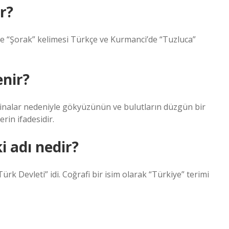
r?
 ve “Şorak” kelimesi Türkçe ve Kurmanci’de “Tuzluca”
enir?
binalar nedeniyle gökyüzünün ve bulutların düzgün bir
in ifadesidir.
i adı nedir?
Türk Devleti” idi. Coğrafi bir isim olarak “Türkiye” terimi