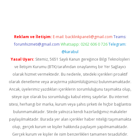
no giriş
vdcasino bahis sitesi
betexper.xyz
betci güncel giriş
ht
Reklam ve İletişim:
E-mail:
backlinkpaneli@gmail.com
Teams:
forumhizmeti@gmail.com
Whatsapp: 0262 606 0 726
Telegram:
@karabul
Yasal Uyarı:
Sitemiz, 5651 Sayılı Kanun gereğince Bilgi Teknolojileri
ve İletişim Kurumu (BTK) tarafından onaylanmış bir Yer Sağlayıcı
olarak hizmet vermektedir. Bu nedenle, sitedeki içerikleri proaktif
olarak denetleme veya araştırma yükümlülüğümüz bulunmamaktadır.
Ancak, üyelerimiz yazdıkları içeriklerin sorumluluğunu taşımakta olup,
siteye üye olarak bu sorumluluğu kabul etmiş sayılırlar. Bu internet
sitesi, herhangi bir marka, kurum veya şahıs şirketi ile hiçbir bağlantısı
bulunmamaktadır. Sitede yalnızca kendi hazırladığımız makaleler
paylaşılmaktadır. Burada yer alan içerikler haber niteliği taşımamakta
olup, gerçek kurum ve kişiler hakkında paylaşım yapılmamaktadır.
Gerçek kurum ve kişiler ile isim benzerlikleri tamamen tesadüfidir.