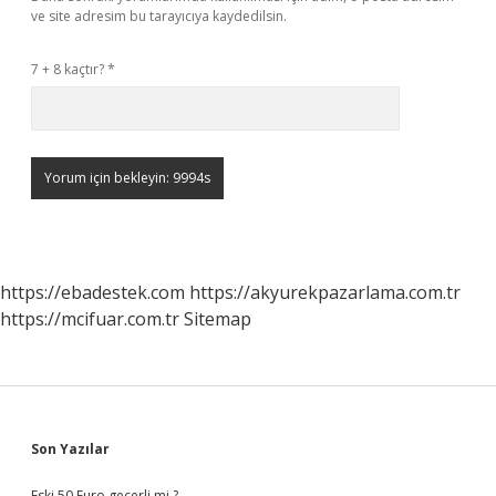
ve site adresim bu tarayıcıya kaydedilsin.
7 + 8 kaçtır?
*
https://ebadestek.com
https://akyurekpazarlama.com.tr
https://mcifuar.com.tr
Sitemap
Sidebar
Son Yazılar
Eski 50 Euro geçerli mi ?