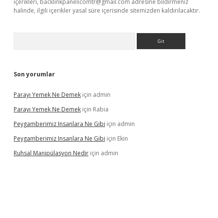
içerikleri,
backlinkpanelicomtr@gmail.com
adresine bildirmeniz
halinde, ilgili içerikler yasal süre içerisinde sitemizden kaldırılacaktır.
Arama
Son yorumlar
Parayı Yemek Ne Demek
için
admin
Parayı Yemek Ne Demek
için
Rabia
Peygamberimiz Insanlara Ne Gibi
için
admin
Peygamberimiz Insanlara Ne Gibi
için
Ekin
Ruhsal Manipülasyon Nedir
için
admin