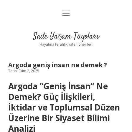
menüyü
Anasayfa
aç
Gizlilik Politikası
Sade Yaşam Tüyoları
Yasal Uyarı
Hayatına ferahlık katan öneriler!
Hakkımızda
Argoda geniş insan ne demek ?
Tarih: Ekim 2, 2025
Argoda “Geniş İnsan” Ne
Demek? Güç İlişkileri,
İktidar ve Toplumsal Düzen
Üzerine Bir Siyaset Bilimi
Analizi