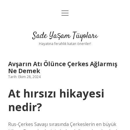
menüyü
Anasayfa
aç
Gizlilik Politikası
Sade Yaşam Tüyoları
Yasal Uyarı
Hayatına ferahlık katan öneriler!
Hakkımızda
Avşarın Atı Ölünce Çerkes Ağlarmış
Ne Demek
Tarih: Ekim 28, 2024
At hırsızı hikayesi
nedir?
Rus-Çerkes Savaşı sırasında Çerkeslerin en büyük