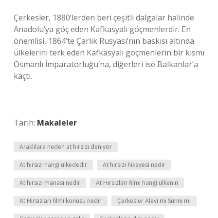
Çerkesler, 1880’lerden beri çeşitli dalgalar halinde
Anadolu’ya göç eden Kafkasyalı göçmenlerdir. En
önemlisi, 1864’te Çarlık Rusyası’nın baskısı altında
ülkelerini terk eden Kafkasyalı göçmenlerin bir kısmı
Osmanlı İmparatorluğu’na, diğerleri ise Balkanlar’a
kaçtı.
Tarih:
Makaleler
Araklılara neden at hırsızı deniyor
At hırsızı hangi ülkededir
At hırsızı hikayesi nedir
At hırsızı manası nedir
At Hırsızları filmi hangi ülkenin
At Hırsızları filmi konusu nedir
Çerkesler Alevi mi Sünni mi