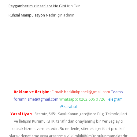
Peygamberimiz Insanlara Ne Gibi
için
Ekin
Ruhsal Manipülasyon Nedir
için
admin
o giriş
vdcasino bahis sitesi
betexper.xyz
betci güncel giriş
htt
Reklam ve İletişim:
E-mail:
backlinkpaneli@gmail.com
Teams:
forumhizmeti@gmail.com
Whatsapp: 0262 606 0 726
Telegram:
@karabul
Yasal Uyarı:
Sitemiz, 5651 Sayılı Kanun gereğince Bilgi Teknolojileri
ve İletişim Kurumu (BTK) tarafından onaylanmış bir Yer Sağlayıcı
olarak hizmet vermektedir. Bu nedenle, sitedeki içerikleri proaktif
olarak denetleme veya araştırma yükümlülüğümüz bulunmamaktadır.