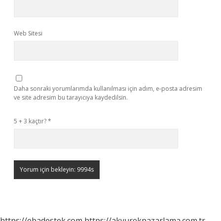
Web Sitesi
Daha sonraki yorumlarımda kullanılması için adım, e-posta adresim
ve site adresim bu tarayıcıya kaydedilsin.
5 + 3 kaçtır?
*
https://ebadestek.com
https://akyurekpazarlama.com.tr