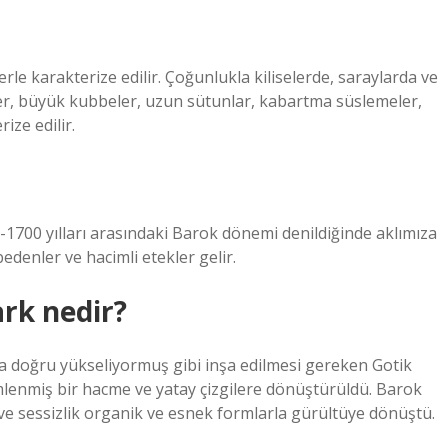
lerle karakterize edilir. Çoğunlukla kiliselerde, saraylarda ve
nler, büyük kubbeler, uzun sütunlar, kabartma süslemeler,
ize edilir.
700 yılları arasındaki Barok dönemi denildiğinde aklımıza
bedenler ve hacimli etekler gelir.
ark nedir?
ya doğru yükseliyormuş gibi inşa edilmesi gereken Gotik
lenmiş bir hacme ve yatay çizgilere dönüştürüldü. Barok
ve sessizlik organik ve esnek formlarla gürültüye dönüştü.