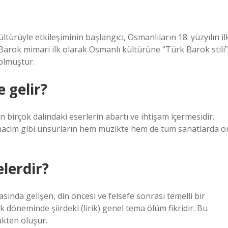
ürüyle etkileşiminin başlangıcı, Osmanlıların 18. yüzyılın il
 Barok mimari ilk olarak Osmanlı kültürüne “Türk Barok stili”
 olmuştur.
 gelir?
 birçok dalındaki eserlerin abartı ve ihtişam içermesidir.
hacim gibi unsurların hem müzikte hem de tüm sanatlarda ö
lerdir?
nda gelişen, din öncesi ve felsefe sonrası temelli bir
 döneminde şiirdeki (lirik) genel tema ölüm fikridir. Bu
kten oluşur.