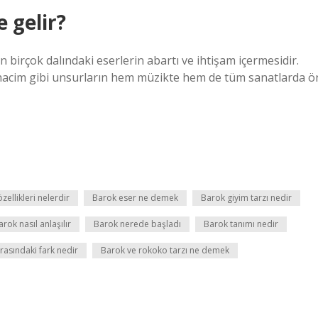
 gelir?
 birçok dalındaki eserlerin abartı ve ihtişam içermesidir.
hacim gibi unsurların hem müzikte hem de tüm sanatlarda ö
ellikleri nelerdir
Barok eser ne demek
Barok giyim tarzı nedir
arok nasıl anlaşılır
Barok nerede başladı
Barok tanımı nedir
rasındaki fark nedir
Barok ve rokoko tarzı ne demek