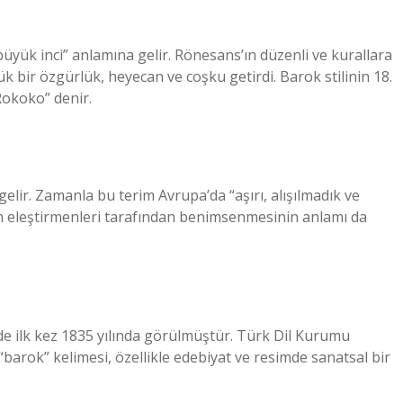
yük inci” anlamına gelir. Rönesans’ın düzenli ve kurallara
ük bir özgürlük, heyecan ve coşku getirdi. Barok stilinin 18.
Rokoko” denir.
elir. Zamanla bu terim Avrupa’da “aşırı, alışılmadık ve
 eleştirmenleri tarafından benimsenmesinin anlamı da
izde ilk kez 1835 yılında görülmüştür. Türk Dil Kurumu
“barok” kelimesi, özellikle edebiyat ve resimde sanatsal bir