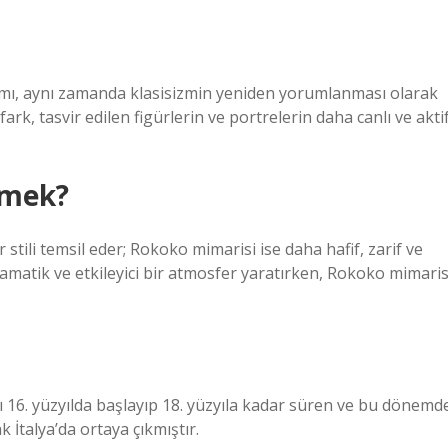
ımı, aynı zamanda klasisizmin yeniden yorumlanması olarak
fark, tasvir edilen figürlerin ve portrelerin daha canlı ve akti
emek?
r stili temsil eder; Rokoko mimarisi ise daha hafif, zarif ve
ramatik ve etkileyici bir atmosfer yaratırken, Rokoko mimaris
 16. yüzyılda başlayıp 18. yüzyıla kadar süren ve bu dönemd
İtalya’da ortaya çıkmıştır.