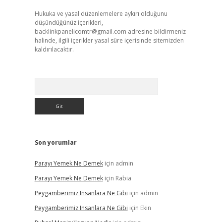
Hukuka ve yasal düzenlemelere aykırı olduğunu
düşündüğünüz içerikleri,
backlinkpanelicomtr@gmail.com
adresine bildirmeniz
halinde, ilgili içerikler yasal süre içerisinde sitemizden
kaldırılacaktır.
Arama
Son yorumlar
Parayı Yemek Ne Demek
için
admin
Parayı Yemek Ne Demek
için
Rabia
Peygamberimiz Insanlara Ne Gibi
için
admin
Peygamberimiz Insanlara Ne Gibi
için
Ekin