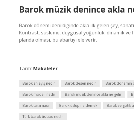
Barok müzik denince akla ne
Barok dönemi denildiğinde akla ilk gelen şey, sanatın
Kontrast, süsleme, duygusal yoğunluk, dinamik ve 
planda olması, bu abartıyı ele verir.
Tarih:
Makaleler
Barok anlayış nedir
Barok desen nedir
Barok dönemin öz
Barok modeli nedir
Barok müzik denince akla ne gelir
B
Barok tarzı nasıl
Barok üslup ne demek
Barok ve gotik a
Türk barok üslubu nedir