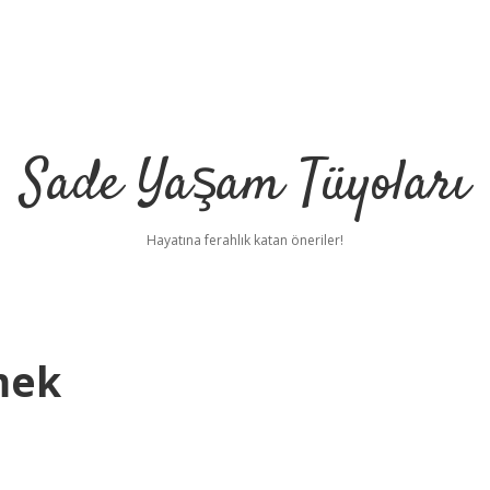
Sade Yaşam Tüyoları
Hayatına ferahlık katan öneriler!
mek