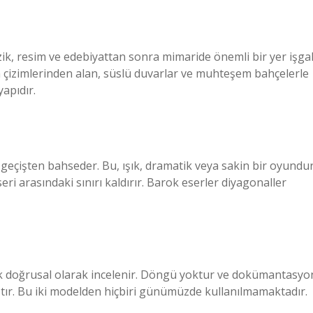
zik, resim ve edebiyattan sonra mimaride önemli bir yer işga
in çizimlerinden alan, süslü duvarlar ve muhteşem bahçelerle
yapıdır.
 geçişten bahseder. Bu, ışık, dramatik veya sakin bir oyundur
 eseri arasındaki sınırı kaldırır. Barok eserler diyagonaller
k doğrusal olarak incelenir. Döngü yoktur ve dokümantasyo
mıştır. Bu iki modelden hiçbiri günümüzde kullanılmamaktadır.