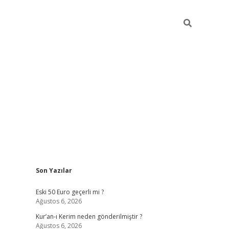
Sidebar
Son Yazılar
ilbet mobil giriş
piabellacasino giriş
Eski 50 Euro geçerli mi ?
Ağustos 6, 2026
Kur’an-ı Kerim neden gönderilmiştir ?
Ağustos 6, 2026