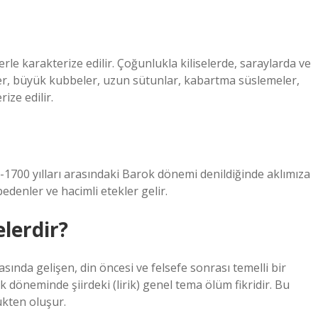
lerle karakterize edilir. Çoğunlukla kiliselerde, saraylarda ve
nler, büyük kubbeler, uzun sütunlar, kabartma süslemeler,
ize edilir.
700 yılları arasındaki Barok dönemi denildiğinde aklımıza
bedenler ve hacimli etekler gelir.
lerdir?
nda gelişen, din öncesi ve felsefe sonrası temelli bir
 döneminde şiirdeki (lirik) genel tema ölüm fikridir. Bu
kten oluşur.