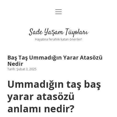
menüyü
Anasayfa
aç
Gizlilik Politikası
Sade Yaşam Tüyoları
Yasal Uyarı
Hayatına ferahlık katan öneriler!
Hakkımızda
Baş Taş Ummadığın Yarar Atasözü
Nedir
Tarih: Şubat 3, 2025
Ummadığın taş baş
yarar atasözü
anlamı nedir?