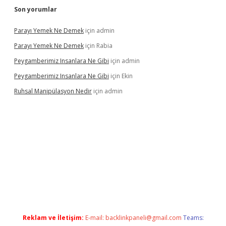
Son yorumlar
Parayı Yemek Ne Demek
için
admin
Parayı Yemek Ne Demek
için
Rabia
Peygamberimiz Insanlara Ne Gibi
için
admin
Peygamberimiz Insanlara Ne Gibi
için
Ekin
Ruhsal Manipülasyon Nedir
için
admin
iriş
vdcasino bahis sitesi
betexper.xyz
betci güncel giriş
https:/
Reklam ve İletişim:
E-mail:
backlinkpaneli@gmail.com
Teams: