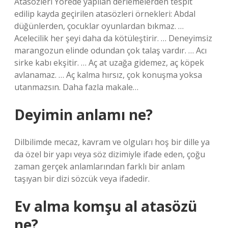
Atasözleri Yörede yapılan derlemelerden tespit
edilip kayda geçirilen atasözleri örnekleri: Abdal
düğünlerden, çocuklar oyunlardan bıkmaz. …
Acelecilik her şeyi daha da kötüleştirir. … Deneyimsiz
marangozun elinde odundan çok talaş vardır. … Acı
sirke kabı ekşitir. … Aç at uzağa gidemez, aç köpek
avlanamaz. … Aç kalma hırsız, çok konuşma yoksa
utanmazsın. Daha fazla makale…
Deyimin anlamı ne?
Dilbilimde mecaz, kavram ve olguları hoş bir dille ya
da özel bir yapı veya söz dizimiyle ifade eden, çoğu
zaman gerçek anlamlarından farklı bir anlam
taşıyan bir dizi sözcük veya ifadedir.
Ev alma komşu al atasözü
ne?