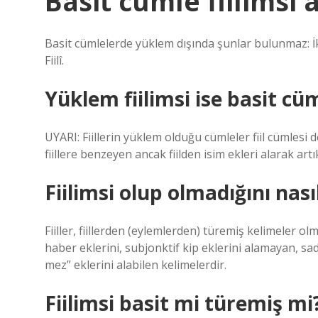
Basit cümle fiilimsi a
Basit cümlelerde yüklem dışında şunlar bulunmaz: İk
Fiilî.
Yüklem fiilimsi ise basit cü
UYARI: Fiillerin yüklem olduğu cümleler fiil cümlesi d
fiillere benzeyen ancak fiilden isim ekleri alarak artı
Fiilimsi olup olmadığını nası
Fiiller, fiillerden (eylemlerden) türemiş kelimeler olmakl
haber eklerini, subjonktif kip eklerini alamayan, sa
mez” eklerini alabilen kelimelerdir.
Fiilimsi basit mi türemiş mi