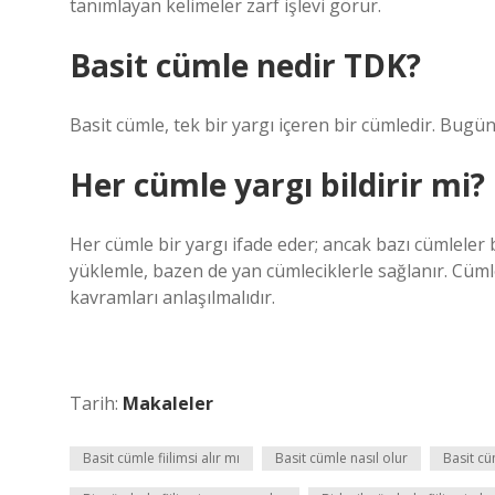
tanımlayan kelimeler zarf işlevi görür.
Basit cümle nedir TDK?
Basit cümle, tek bir yargı içeren bir cümledir. Bug
Her cümle yargı bildirir mi?
Her cümle bir yargı ifade eder; ancak bazı cümleler b
yüklemle, bazen de yan cümleciklerle sağlanır. Cüm
kavramları anlaşılmalıdır.
Tarih:
Makaleler
Basit cümle fiilimsi alır mı
Basit cümle nasıl olur
Basit c