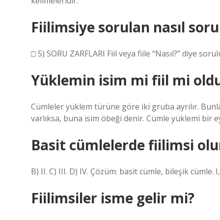
kelimeleridir.
Fiilimsiye sorulan nasıl soru
□ 5) SORU ZARFLARI Fiil veya fiile “Nasıl?” diye so
Yüklemin isim mi fiil mi old
Cümleler yüklem türüne göre iki gruba ayrılır. Bunlar
varlıksa, buna isim öbeği denir. Cümle yüklemi bir e
Basit cümlelerde fiilimsi ol
B) II. C) III. D) IV. Çözüm: basit cümle, bileşik cümle. I
Fiilimsiler isme gelir mi?