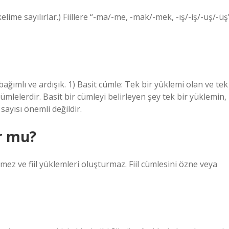
 kelime sayılırlar.) Fiillere “-ma/-me, -mak/-mek, -ış/-iş/-uş/-üş
 bağımlı ve ardışık. 1) Basit cümle: Tek bir yüklemi olan ve tek
cümlelerdir. Basit bir cümleyi belirleyen şey tek bir yüklemin,
sayısı önemli değildir.
ur mu?
çermez ve fiil yüklemleri oluşturmaz. Fiil cümlesini özne veya