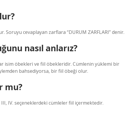
lur?
rulur. Soruyu cevaplayan zarflara “DURUM ZARFLARI” denir.
uğunu nasıl anlarız?
 isim öbekleri ve fiil öbekleridir. Cümlenin yüklemi bir
ylemden bahsediyorsa, bir fiil öbeği olur.
ur mu?
, III, IV. seçeneklerdeki cümleler fiil içermektedir.