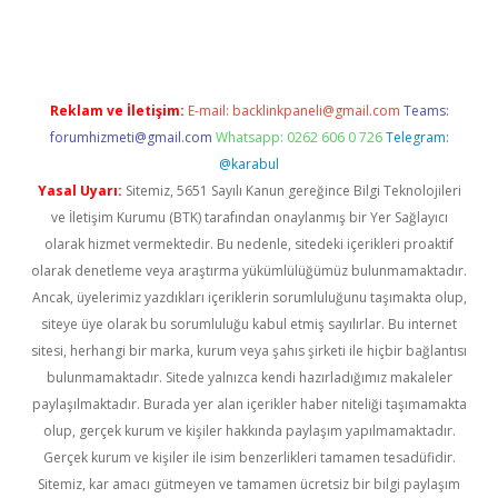
iş
vdcasino bahis sitesi
betexper.xyz
betci güncel giriş
https://
Reklam ve İletişim:
E-mail:
backlinkpaneli@gmail.com
Teams:
forumhizmeti@gmail.com
Whatsapp: 0262 606 0 726
Telegram:
@karabul
Yasal Uyarı:
Sitemiz, 5651 Sayılı Kanun gereğince Bilgi Teknolojileri
ve İletişim Kurumu (BTK) tarafından onaylanmış bir Yer Sağlayıcı
olarak hizmet vermektedir. Bu nedenle, sitedeki içerikleri proaktif
olarak denetleme veya araştırma yükümlülüğümüz bulunmamaktadır.
Ancak, üyelerimiz yazdıkları içeriklerin sorumluluğunu taşımakta olup,
siteye üye olarak bu sorumluluğu kabul etmiş sayılırlar. Bu internet
sitesi, herhangi bir marka, kurum veya şahıs şirketi ile hiçbir bağlantısı
bulunmamaktadır. Sitede yalnızca kendi hazırladığımız makaleler
paylaşılmaktadır. Burada yer alan içerikler haber niteliği taşımamakta
olup, gerçek kurum ve kişiler hakkında paylaşım yapılmamaktadır.
Gerçek kurum ve kişiler ile isim benzerlikleri tamamen tesadüfidir.
Sitemiz, kar amacı gütmeyen ve tamamen ücretsiz bir bilgi paylaşım