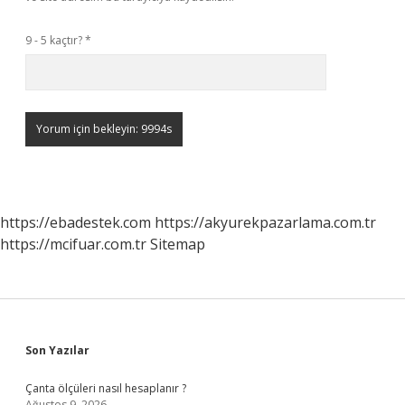
9 - 5 kaçtır?
*
https://ebadestek.com
https://akyurekpazarlama.com.tr
https://mcifuar.com.tr
Sitemap
Sidebar
Son Yazılar
Çanta ölçüleri nasıl hesaplanır ?
Ağustos 9, 2026