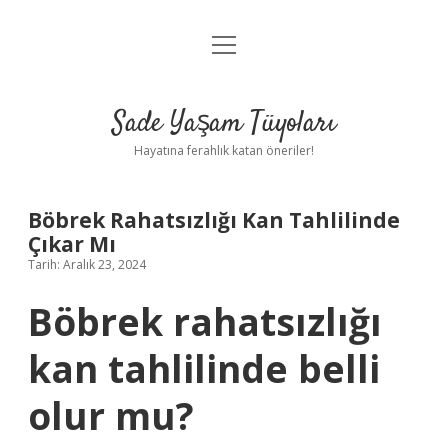
menüyü
Anasayfa
aç
Gizlilik Politikası
Sade Yaşam Tüyoları
Yasal Uyarı
Hayatına ferahlık katan öneriler!
Hakkımızda
Böbrek Rahatsızlığı Kan Tahlilinde
Çıkar Mı
Tarih: Aralık 23, 2024
Böbrek rahatsızlığı
kan tahlilinde belli
olur mu?