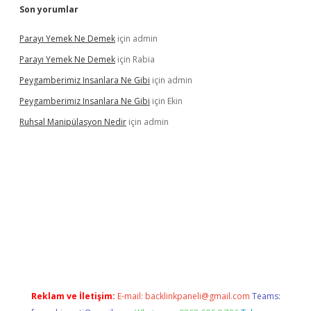
Son yorumlar
Parayı Yemek Ne Demek
için
admin
Parayı Yemek Ne Demek
için
Rabia
Peygamberimiz Insanlara Ne Gibi
için
admin
Peygamberimiz Insanlara Ne Gibi
için
Ekin
Ruhsal Manipülasyon Nedir
için
admin
riş
vdcasino bahis sitesi
betexper.xyz
betci güncel giriş
https://
Reklam ve İletişim:
E-mail:
backlinkpaneli@gmail.com
Teams: