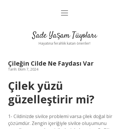
menüyü
Anasayfa
aç
Gizlilik Politikası
Sade Yaşam Tüyoları
Yasal Uyarı
Hayatına ferahlık katan öneriler!
Hakkımızda
Çileğin Cilde Ne Faydası Var
Tarih: Ekim 7, 2024
Çilek yüzü
güzelleştirir mi?
1- Cildinizde sivilce problemi varsa çilek doğal bir
çözümdür. Zengin içeriğiyle sivilce oluşumunu