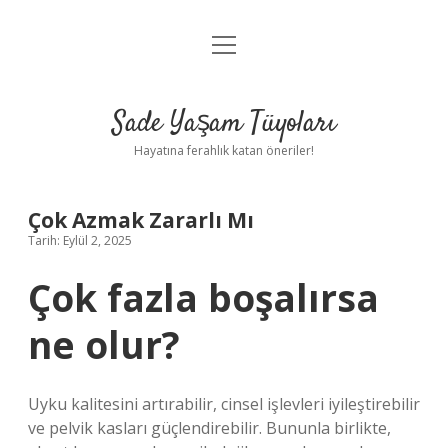
menüyü
Anasayfa
aç
Gizlilik Politikası
Sade Yaşam Tüyoları
Yasal Uyarı
Hayatına ferahlık katan öneriler!
Hakkımızda
Çok Azmak Zararlı Mı
Tarih: Eylül 2, 2025
Çok fazla boşalırsa
ne olur?
Uyku kalitesini artırabilir, cinsel işlevleri iyileştirebilir
ve pelvik kasları güçlendirebilir. Bununla birlikte,