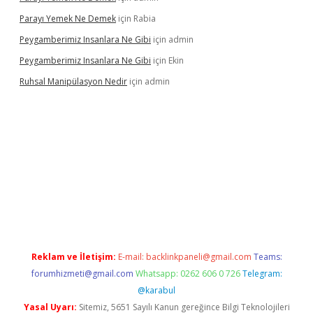
Parayı Yemek Ne Demek
için
Rabia
Peygamberimiz Insanlara Ne Gibi
için
admin
Peygamberimiz Insanlara Ne Gibi
için
Ekin
Ruhsal Manipülasyon Nedir
için
admin
iriş
vdcasino bahis sitesi
betexper.xyz
betci güncel giriş
https:/
Reklam ve İletişim:
E-mail:
backlinkpaneli@gmail.com
Teams:
forumhizmeti@gmail.com
Whatsapp: 0262 606 0 726
Telegram:
@karabul
Yasal Uyarı:
Sitemiz, 5651 Sayılı Kanun gereğince Bilgi Teknolojileri