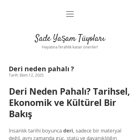
menüyü
Anasayfa
aç
Gizlilik Politikası
Sade Yaşam Tüyoları
Yasal Uyarı
Hayatına ferahlık katan öneriler!
Hakkımızda
Deri neden pahalı ?
Tarih: Ekim 12, 2025
Deri Neden Pahalı? Tarihsel,
Ekonomik ve Kültürel Bir
Bakış
İnsanlık tarihi boyunca
deri
, sadece bir materyal
değil, aynı zamanda güç, statü ve dayanıklılığın