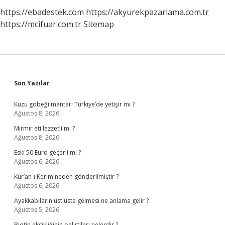
https://ebadestek.com
https://akyurekpazarlama.com.tr
https://mcifuar.com.tr
Sitemap
Sidebar
Son Yazılar
Kuzu göbeği mantarı Türkiye’de yetişir mi ?
Ağustos 8, 2026
Mırmır eti lezzetli mi ?
Ağustos 8, 2026
Eski 50 Euro geçerli mi ?
Ağustos 6, 2026
Kur’an-ı Kerim neden gönderilmiştir ?
Ağustos 6, 2026
Ayakkabıların üst üste gelmesi ne anlama gelir ?
Ağustos 5, 2026
Biotin eksikliğinin belirtileri nelerdir ?