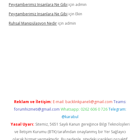
Peygamberimiz Insanlara Ne Gibi
için
admin
Peygamberimiz Insanlara Ne Gibi
için
Ekin
Ruhsal Manipülasyon Nedir
için
admin
no giriş
vdcasino bahis sitesi
betexper.xyz
betci güncel giriş
htt
Reklam ve İletişim:
E-mail:
backlinkpaneli@gmail.com
Teams:
forumhizmeti@gmail.com
Whatsapp: 0262 606 0 726
Telegram:
@karabul
Yasal Uyarı:
Sitemiz, 5651 Sayılı Kanun gereğince Bilgi Teknolojileri
ve İletişim Kurumu (BTK) tarafından onaylanmış bir Yer Sağlayıcı
olarak hizmet vermektedir. Bu nedenle, sitedeki içerikleri proaktif