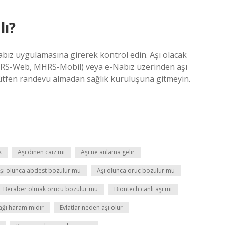
lı?
abız uygulamasına girerek kontrol edin. Aşı olacak
RS-Web, MHRS-Mobil) veya e-Nabız üzerinden aşı
 lütfen randevu almadan sağlık kuruluşuna gitmeyin.
k
Aşı dinen caiz mi
Aşı ne anlama gelir
şı olunca abdest bozulur mu
Aşı olunca oruç bozulur mu
Beraber olmak orucu bozulur mu
Biontech canlı aşı mı
ğı haram mıdır
Evlatlar neden aşı olur