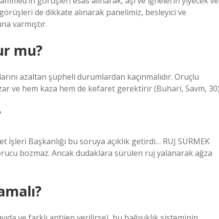
d’in görüşleri esas alınarak, aşı ve iğnelerin yiyecek ve
örüşleri de dikkate alınarak panelimiz, besleyici ve
na varmıştır.
ur mu?
arını azaltan şüpheli durumlardan kaçınmalıdır. Oruçlu
zar ve hem kaza hem de kefaret gerektirir (Buhari, Savm, 30)
?
t İşleri Başkanlığı bu soruya açıklık getirdi… RUJ SÜRMEK
ucu bozmaz. Ancak dudaklara sürülen ruj yalanarak ağza
amalı?
ıda ve farklı antijen verilirse), bu bağışıklık sisteminin