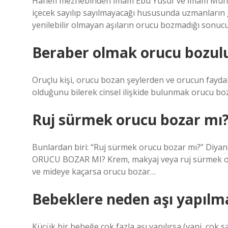
Hanefi mezhebinden İmam Ebu Yusuf ve İmam Muhamme
içecek sayılıp sayılmayacağı hususunda uzmanların g
yenilebilir olmayan aşıların orucu bozmadığı sonucu
Beraber olmak orucu bozul
Oruçlu kişi, orucu bozan şeylerden ve orucun faydal
olduğunu bilerek cinsel ilişkide bulunmak orucu bo
Ruj sürmek orucu bozar mı
Bunlardan biri: “Ruj sürmek orucu bozar mı?” Diyane
ORUCU BOZAR MI? Krem, makyaj veya ruj sürmek or
ve mideye kaçarsa orucu bozar…
Bebeklere neden aşı yapılm
Küçük bir bebeğe çok fazla aşı yapılırsa (yani, çok say