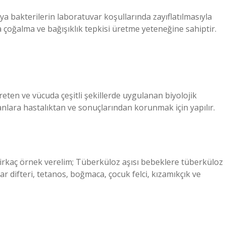
eya bakterilerin laboratuvar koşullarında zayıflatılmasıyla
a çoğalma ve bağışıklık tepkisi üretme yeteneğine sahiptir.
reten ve vücuda çeşitli şekillerde uygulanan biyolojik
anlara hastalıktan ve sonuçlarından korunmak için yapılır.
Birkaç örnek verelim; Tüberküloz aşısı bebeklere tüberküloz
lar difteri, tetanos, boğmaca, çocuk felci, kızamıkçık ve