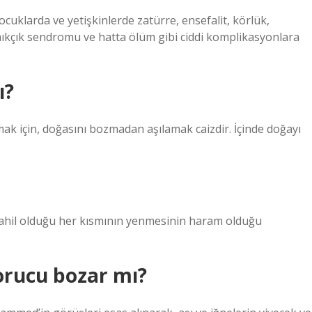
 çocuklarda ve yetişkinlerde zatürre, ensefalit, körlük,
mıkçık sendromu ve hatta ölüm gibi ciddi komplikasyonlara
ı?
rumak için, doğasını bozmadan aşılamak caizdir. İçinde doğayı
dahil olduğu her kısmının yenmesinin haram olduğu
orucu bozar mı?