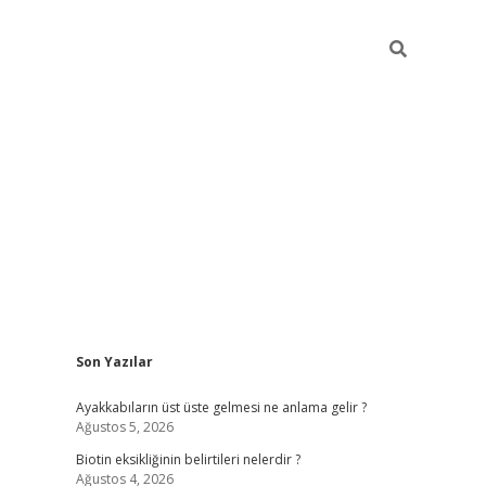
Sidebar
Son Yazılar
ilbet mobil giriş
piabellacasino giriş
Ayakkabıların üst üste gelmesi ne anlama gelir ?
Ağustos 5, 2026
Biotin eksikliğinin belirtileri nelerdir ?
Ağustos 4, 2026