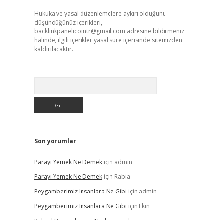
Hukuka ve yasal düzenlemelere aykırı olduğunu
düşündüğünüz içerikleri,
backlinkpanelicomtr@gmail.com
adresine bildirmeniz
halinde, ilgili içerikler yasal süre içerisinde sitemizden
kaldırılacaktır.
Arama
Son yorumlar
Parayı Yemek Ne Demek
için
admin
Parayı Yemek Ne Demek
için
Rabia
Peygamberimiz Insanlara Ne Gibi
için
admin
Peygamberimiz Insanlara Ne Gibi
için
Ekin