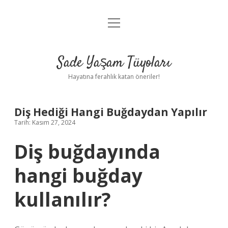
menüyü
Anasayfa
aç
Gizlilik Politikası
Sade Yaşam Tüyoları
Yasal Uyarı
Hayatına ferahlık katan öneriler!
Hakkımızda
Diş Hediği Hangi Buğdaydan Yapılır
Tarih: Kasım 27, 2024
Diş buğdayında
hangi buğday
kullanılır?