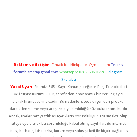
iriş
vdcasino bahis sitesi
betexper.xyz
betci güncel giriş
https:
Reklam ve İletişim:
E-mail:
backlinkpaneli@gmail.com
Teams:
forumhizmeti@gmail.com
Whatsapp: 0262 606 0 726
Telegram:
@karabul
Yasal Uyarı:
Sitemiz, 5651 Sayılı Kanun gereğince Bilgi Teknolojileri
ve İletişim Kurumu (BTK) tarafından onaylanmış bir Yer Sağlayıcı
olarak hizmet vermektedir. Bu nedenle, sitedeki içerikleri proaktif
olarak denetleme veya araştırma yükümlülüğümüz bulunmamaktadır.
Ancak, üyelerimiz yazdıkları içeriklerin sorumluluğunu taşımakta olup,
siteye üye olarak bu sorumluluğu kabul etmiş sayılırlar. Bu internet
sitesi, herhangi bir marka, kurum veya şahıs şirketi ile hiçbir bağlantısı