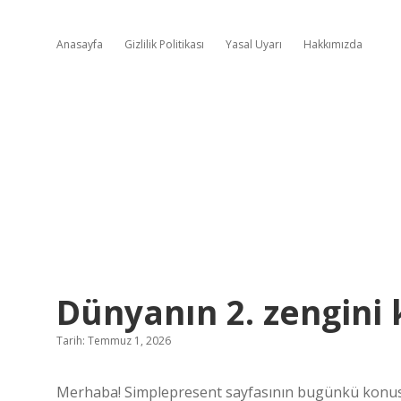
Anasayfa
Gizlilik Politikası
Yasal Uyarı
Hakkımızda
Dünyanın 2. zengini 
Tarih: Temmuz 1, 2026
Merhaba! Simplepresent sayfasının bugünkü konusu D