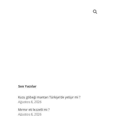
Sidebar
Son Yazılar
ilbet mobil giriş
piabellacasino giriş
v
Kuzu göbeği mantarı Türkiye’de yetişir mi ?
Ağustos 8, 2026
Mırmır eti lezzetli mi ?
Ağustos 8, 2026