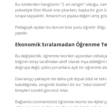
Bu isimlerden hangisinin “2. en zengin” olduğu, zam
yükselişle Elon Musk öne çıkarken, başka bir gün l
sıraya taşıyabilir. Amazon’un piyasa değeri artış gös
Pedagojik açıdan bu durum bize şunu öğretir: Bilgi,
yapıdır.
Ekonomik Sıralamadan Öğrenme Teo
Bu değişkenlik, öğrenme teorileri açısından oldukça ö
bilginin birey tarafından aktif olarak inşa edildiğin
doğruya değil, çoklu yorumlara açık bir öğrenme ala
Davranışçı yaklaşım ise daha çok dışsal ödül ve tek
bakıldığında, zenginlik listeleri bir tür “ödül siste
bireyleri sürekli görünür kılar.
Bağlantıcı (connectivist) öğrenme teorisi ise dijital ç