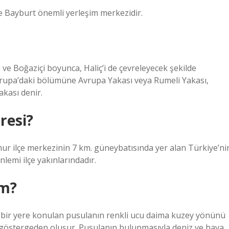
e Bayburt önemli yerleşim merkezidir.
ve Boğaziçi boyunca, Haliç’i de çevreleyecek şekilde
 Avrupa’daki bölümüne Avrupa Yakası veya Rumeli Yakası,
kası denir.
resi?
r ilçe merkezinin 7 km. güneybatısında yer alan Türkiye’ni
lemi ilçe yakınlarındadır.
um?
 bir yere konulan pusulanın renkli ucu daima kuzey yönünü
en göstergeden oluşur. Pusulanın bulunmasıyla deniz ve hava