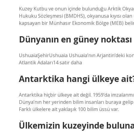
Kuzey Kutbu ve onun içinde bulunduğu Arktik Okyanus
Hukuku Sözleşmesi (BMDHS), okyanusa kıyısı olan ül
kapsayan bir Münhasır Ekonomik Bölge (MEB) belir
Dünyanın en güney noktası 
UshuaiaŞehirUshuaia Ushuaia’nın Arjantin’deki ko
Atlantik Adaları14 satır daha
Antarktika hangi ülkeye ait
Antarktika hiçbir ülkeye ait değil. 1959’da imzalanm
Dünya’nın her yerinden bilim insanları buraya gelip
Farklı ülkelere ait yaklaşık 100 bilim üssü var.
Ülkemizin kuzeyinde bulunan