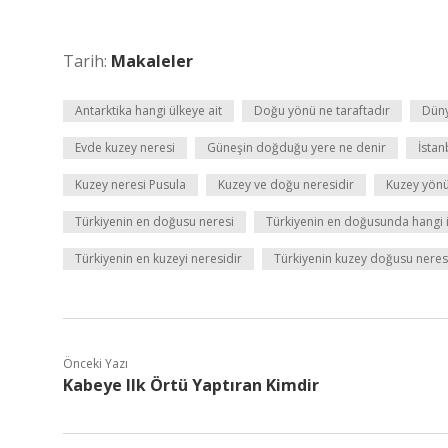
Tarih:
Makaleler
Antarktika hangi ülkeye ait
Doğu yönü ne taraftadır
Düny
Evde kuzey neresi
Güneşin doğduğu yere ne denir
İstan
Kuzey neresi Pusula
Kuzey ve doğu neresidir
Kuzey yönü
Türkiyenin en doğusu neresi
Türkiyenin en doğusunda hangi i
Türkiyenin en kuzeyi neresidir
Türkiyenin kuzey doğusu neres
Önceki Yazı
Kabeye Ilk Örtü Yaptıran Kimdir