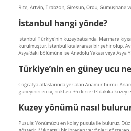
Rize, Artvin, Trabzon, Giresun, Ordu, Gümüşhane v
İstanbul hangi yönde?
İstanbul Türkiye’nin kuzeybatısında, Marmara kıyısı 
kurulmuştur. İstanbul kıtalararası bir şehir olup,
Asya’daki bölümüne ise Anadolu Yakası veya Asya Ya
Türkiye’nin en güney ucu ne
Coğrafya atlaslarında yer alan Anamur burnu. Anamu
güneyinin en uç noktası. 36 derce 03 dakika kuzey en
Kuzey yönümü nasıl bulur
Pusula: Yönümüzü en kolay pusula ile buluruz. Düz
gösterir. Mıknatıslı bir ibreden ve yönleri göster