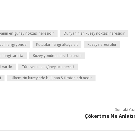
anın en güney noktası neresidir
Dünyanın en kuzey noktası neresidir
bul hangi yönde
Kutuplar hangi ülkeye ait
Kuzey neresi olur
 hangi tarafta
Kuzey yönümü nasıl bulurum
l vardır
Türkiyenin en güney ucu neresi
i
Ülkemizin kuzeyinde bulunan 5 ilimizin adı nedir
Sonraki Yaz
Çökertme Ne Anlatı