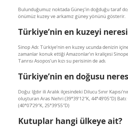
Bulunduğumuz noktada Güneş’in doğduğu taraf doğ
önümüz kuzey ve arkamız güney yönünü gösterir.
Türkiye’nin en kuzeyi neresi
Sinop Adı: Türkiye’nin en kuzey ucunda denizin için
zamanlar konuk ettiği Amazonlar’ın kraliçesi Sinope
Tanrısı Asopos’un kızı su perisinin de adı.
Türkiye’nin en doğusu neres
Doğu: Iğdır ili Aralık ilçesindeki Dilucu Sınır Kapısı
oluşturan Aras Nehri (39°39’12″K, 44°49’05″D) Batı
(40°07’29″K, 25°39’55″D)
Kutuplar hangi ülkeye ait?