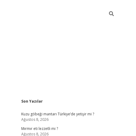
Sidebar
Son Yazılar
ilbet mobil giriş
piabellacasino giriş
Kuzu göbeği mantarı Türkiye’de yetişir mi ?
Ağustos 8, 2026
Mırmır eti lezzetli mi ?
Ağustos 8, 2026