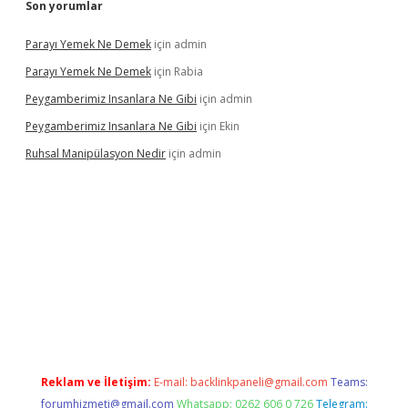
Son yorumlar
Parayı Yemek Ne Demek
için
admin
Parayı Yemek Ne Demek
için
Rabia
Peygamberimiz Insanlara Ne Gibi
için
admin
Peygamberimiz Insanlara Ne Gibi
için
Ekin
Ruhsal Manipülasyon Nedir
için
admin
 giriş
vdcasino bahis sitesi
betexper.xyz
betci güncel giriş
https
Reklam ve İletişim:
E-mail:
backlinkpaneli@gmail.com
Teams:
forumhizmeti@gmail.com
Whatsapp: 0262 606 0 726
Telegram: