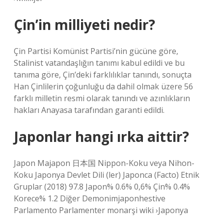
Çin’in milliyeti nedir?
Çin Partisi Komünist Partisi’nin gücüne göre,
Stalinist vatandaşlığın tanımı kabul edildi ve bu
tanıma göre, Çin’deki farklılıklar tanındı, sonuçta
Han Çinlilerin çoğunluğu da dahil olmak üzere 56
farklı milletin resmi olarak tanındı ve azınlıkların
hakları Anayasa tarafından garanti edildi.
Japonlar hangi ırka aittir?
Japon Majapon 日本国 Nippon-Koku veya Nihon-
Koku Japonya Devlet Dili (ler) Japonca (Facto) Etnik
Gruplar (2018) 97.8 Japon% 0.6% 0,6% Çin% 0.4%
Korece% 1.2 Diğer Demonimjaponhestive
Parlamento Parlamenter monarşi wiki ›Japonya