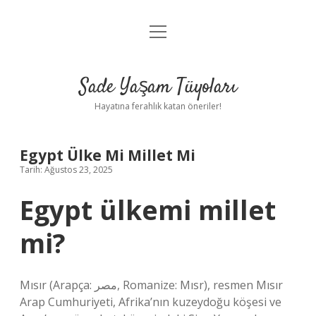
menüyü
Anasayfa
aç
Gizlilik Politikası
Sade Yaşam Tüyoları
Yasal Uyarı
Hayatına ferahlık katan öneriler!
Hakkımızda
Egypt Ülke Mi Millet Mi
Tarih: Ağustos 23, 2025
Egypt ülkemi millet
mi?
Mısır (Arapça: مصر, Romanize: Mısr), resmen Mısır
Arap Cumhuriyeti, Afrika’nın kuzeydoğu köşesi ve