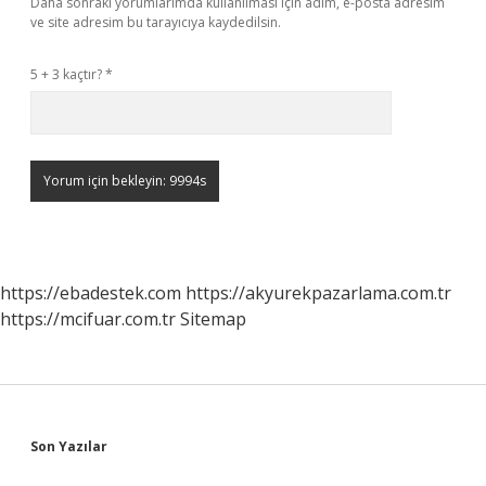
Daha sonraki yorumlarımda kullanılması için adım, e-posta adresim
ve site adresim bu tarayıcıya kaydedilsin.
5 + 3 kaçtır?
*
https://ebadestek.com
https://akyurekpazarlama.com.tr
https://mcifuar.com.tr
Sitemap
Sidebar
Son Yazılar