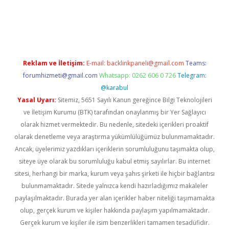
iriş
vdcasino bahis sitesi
betexper.xyz
betci güncel giriş
https:
Reklam ve İletişim:
E-mail:
backlinkpaneli@gmail.com
Teams:
forumhizmeti@gmail.com
Whatsapp: 0262 606 0 726
Telegram:
@karabul
Yasal Uyarı:
Sitemiz, 5651 Sayılı Kanun gereğince Bilgi Teknolojileri
ve İletişim Kurumu (BTK) tarafından onaylanmış bir Yer Sağlayıcı
olarak hizmet vermektedir. Bu nedenle, sitedeki içerikleri proaktif
olarak denetleme veya araştırma yükümlülüğümüz bulunmamaktadır.
Ancak, üyelerimiz yazdıkları içeriklerin sorumluluğunu taşımakta olup,
siteye üye olarak bu sorumluluğu kabul etmiş sayılırlar. Bu internet
sitesi, herhangi bir marka, kurum veya şahıs şirketi ile hiçbir bağlantısı
bulunmamaktadır. Sitede yalnızca kendi hazırladığımız makaleler
paylaşılmaktadır. Burada yer alan içerikler haber niteliği taşımamakta
olup, gerçek kurum ve kişiler hakkında paylaşım yapılmamaktadır.
Gerçek kurum ve kişiler ile isim benzerlikleri tamamen tesadüfidir.