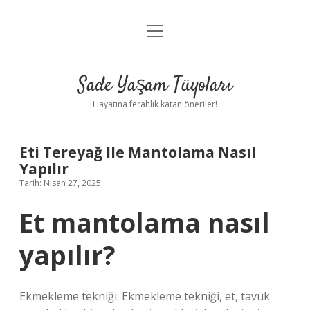
menüyü
Anasayfa
aç
Gizlilik Politikası
Sade Yaşam Tüyoları
Yasal Uyarı
Hayatına ferahlık katan öneriler!
Hakkımızda
Eti Tereyağ Ile Mantolama Nasıl
Yapılır
Tarih: Nisan 27, 2025
Et mantolama nasıl
yapılır?
Ekmekleme tekniği: Ekmekleme tekniği, et, tavuk