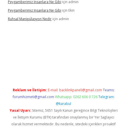
Peygamberimiz Insanlara Ne Gibi
için
admin
Peygamberimiz Insanlara Ne Gibi
için
Ekin
Ruhsal Manipülasyon Nedir
için
admin
 giriş
vdcasino bahis sitesi
betexper.xyz
betci güncel giriş
https
Reklam ve İletişim:
E-mail:
backlinkpaneli@gmail.com
Teams:
forumhizmeti@gmail.com
Whatsapp: 0262 606 0 726
Telegram:
@karabul
Yasal Uyarı:
Sitemiz, 5651 Sayılı Kanun gereğince Bilgi Teknolojileri
ve İletişim Kurumu (BTK) tarafından onaylanmış bir Yer Sağlayıcı
olarak hizmet vermektedir. Bu nedenle, sitedeki içerikleri proaktif