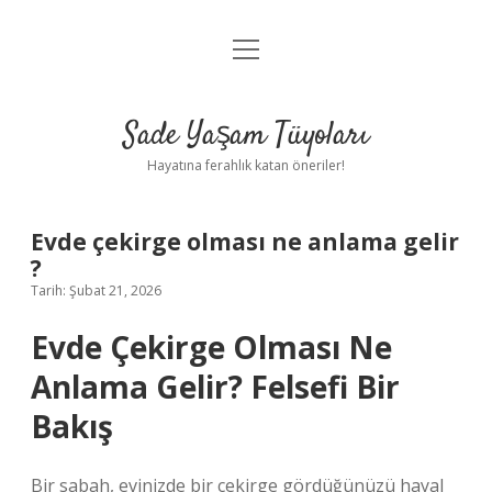
menüyü
Anasayfa
aç
Gizlilik Politikası
Sade Yaşam Tüyoları
Yasal Uyarı
Hayatına ferahlık katan öneriler!
Hakkımızda
Evde çekirge olması ne anlama gelir
?
Tarih: Şubat 21, 2026
Evde Çekirge Olması Ne
Anlama Gelir? Felsefi Bir
Bakış
Bir sabah, evinizde bir çekirge gördüğünüzü hayal