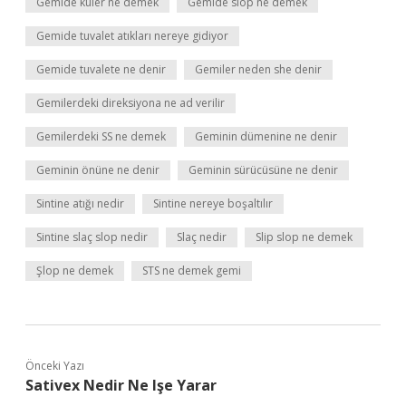
Gemide kuler ne demek
Gemide slop ne demek
Gemide tuvalet atıkları nereye gidiyor
Gemide tuvalete ne denir
Gemiler neden she denir
Gemilerdeki direksiyona ne ad verilir
Gemilerdeki SS ne demek
Geminin dümenine ne denir
Geminin önüne ne denir
Geminin sürücüsüne ne denir
Sintine atığı nedir
Sintine nereye boşaltılır
Sintine slaç slop nedir
Slaç nedir
Slip slop ne demek
Şlop ne demek
STS ne demek gemi
Önceki Yazı
Sativex Nedir Ne Işe Yarar