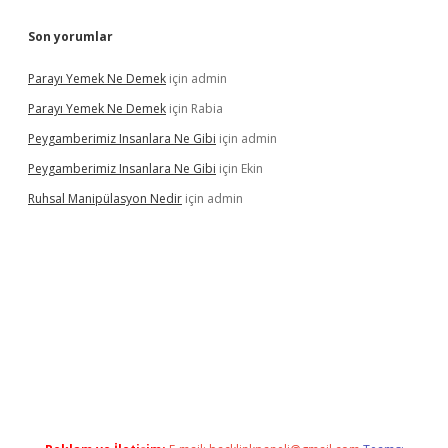
Son yorumlar
Parayı Yemek Ne Demek
için
admin
Parayı Yemek Ne Demek
için
Rabia
Peygamberimiz Insanlara Ne Gibi
için
admin
Peygamberimiz Insanlara Ne Gibi
için
Ekin
Ruhsal Manipülasyon Nedir
için
admin
riş
vdcasino bahis sitesi
betexper.xyz
betci güncel giriş
https:/