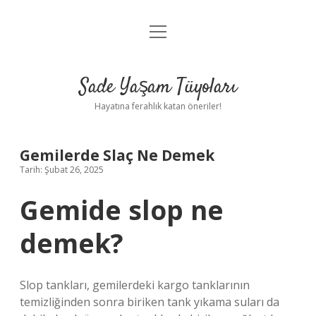
menüyü
Anasayfa
aç
Gizlilik Politikası
Sade Yaşam Tüyoları
Yasal Uyarı
Hayatına ferahlık katan öneriler!
Hakkımızda
Gemilerde Slaç Ne Demek
Tarih: Şubat 26, 2025
Gemide slop ne
demek?
Slop tankları, gemilerdeki kargo tanklarının
temizliğinden sonra biriken tank yıkama suları da