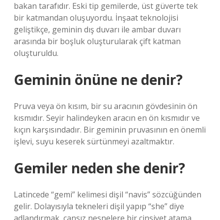
bakan tarafıdır. Eski tip gemilerde, üst güverte tek
bir katmandan oluşuyordu. İnşaat teknolojisi
geliştikçe, geminin dış duvarı ile ambar duvarı
arasında bir boşluk oluşturularak çift katman
oluşturuldu.
Geminin önüne ne denir?
Pruva veya ön kısım, bir su aracının gövdesinin ön
kısmıdır. Seyir halindeyken aracın en ön kısmıdır ve
kıçın karşısındadır. Bir geminin pruvasının en önemli
işlevi, suyu keserek sürtünmeyi azaltmaktır.
Gemiler neden she denir?
Latincede “gemi” kelimesi dişil “navis” sözcüğünden
gelir. Dolayısıyla tekneleri dişil yapıp “she” diye
adlandırmak, cansız nesnelere bir cinsiyet atama