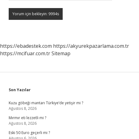
https://ebadestek.com
https://akyurekpazarlama.com.tr
https://mcifuar.com.tr
Sitemap
Sidebar
Son Yazılar
Kuzu göbeği mantarı Türkiye’de yetişir mi ?
Ağustos 8, 2026
Mırmır eti lezzetli mi ?
Ağustos 8, 2026
Eski 50 Euro geçerli mi ?
Ağustos 6, 2026