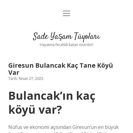
menüyü
Anasayfa
aç
Gizlilik Politikası
Sade Yaşam Tüyoları
Yasal Uyarı
Hayatına ferahlık katan öneriler!
Hakkımızda
Giresun Bulancak Kaç Tane Köyü
Var
Tarih: Nisan 27, 2025
Bulancak’ın kaç
köyü var?
Nüfus ve ekonomi açısından Giresun’un en büyük