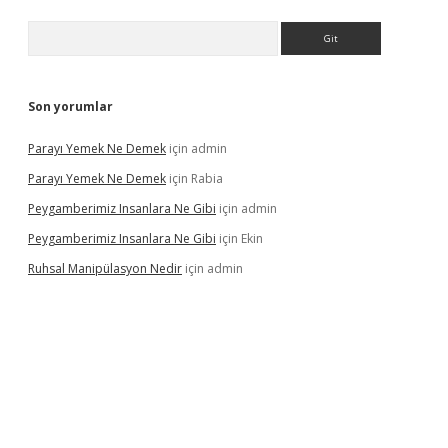
Arama
Son yorumlar
Parayı Yemek Ne Demek
için
admin
Parayı Yemek Ne Demek
için
Rabia
Peygamberimiz Insanlara Ne Gibi
için
admin
Peygamberimiz Insanlara Ne Gibi
için
Ekin
Ruhsal Manipülasyon Nedir
için
admin
 giriş
vdcasino bahis sitesi
betexper.xyz
betci güncel giriş
https