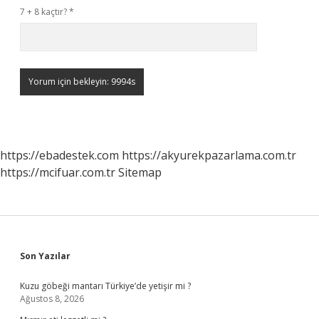
7 + 8 kaçtır?
*
https://ebadestek.com
https://akyurekpazarlama.com.tr
https://mcifuar.com.tr
Sitemap
Sidebar
Son Yazılar
Kuzu göbeği mantarı Türkiye’de yetişir mi ?
Ağustos 8, 2026