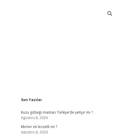
Sidebar
Son Yazılar
ilbet mobil giriş
piabellacasino giriş
Kuzu göbeği mantarı Türkiye’de yetişir mi ?
Ağustos 8, 2026
Mırmır eti lezzetli mi ?
Ağustos 8, 2026