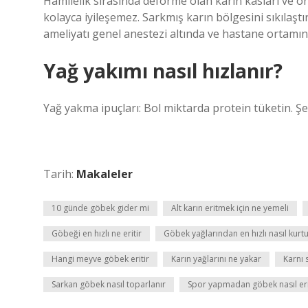
Hamilelik sırasında deforme olan karın kasları ve ö
kolayca iyileşemez. Sarkmış karın bölgesini sıkılaş
ameliyatı genel anestezi altında ve hastane ortamınd
Yağ yakımı nasıl hızlanır?
Yağ yakma ipuçları: Bol miktarda protein tüketin. Şek
Tarih:
Makaleler
10 günde göbek gider mi
Alt karın eritmek için ne yemeli
Göbeği en hızlı ne eritir
Göbek yağlarından en hızlı nasıl kurt
Hangi meyve göbek eritir
Karın yağlarını ne yakar
Karnı 
Sarkan göbek nasıl toparlanır
Spor yapmadan göbek nasıl er