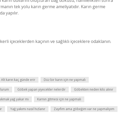
n karın duvarını oluşturan bağ dokusu, hamilelikten sonra
tırmanın tek yolu karın germe ameliyatıdır. Karın germe
a yapılır.
erli içeceklerden kaçının ve sağlıklı içeceklere odaklanın.
Alt karın kaç günde erir
Düz bir karın için ne yapmalı
ulurum
Göbek yapan yiyecekler nelerdir
Göbekten neden kilo alınır
sıkmak yağ yakar mı
Karnın gitmesi için ne yapmalı
ir
Yağ yakımı nasıl hızlanır
Zayıfım ama göbeğim var ne yapmalıyım