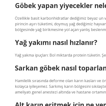
Göbek yapan yiyecekler nel
Özellikle basit karbonhidratlar dediğimiz beyaz un ve 
pirincin aşırı tüketimi, doymuş yağ dediğimiz hayvans
bölgesinde yağ birikmesine yol açan yanlış beslenme
Yağ yakımı nasıl hızlanır?
Yağ yakma ipuçları: Bol miktarda protein tüketin. Şek
Sarkan göbek nasıl toparlan
Hamilelik sırasında deforme olan karın kasları ve ö
kolayca iyileşemez. Sarkmış karın bölgesini sıkılaş
ameliyatı genel anestezi altında ve hastane ortamınd
Alt karın eritmek için ne ye