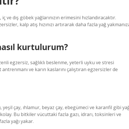
tir?
 iç ve dış göbek yağlarınızın erimesini hızlandıracaktır.
rsizler, kalp atış hızınızı artırarak daha fazla yağ yakmanız
nasıl kurtulurum?
li egzersiz, sağlıklı beslenme, yeterli uyku ve stresi
et antrenmanı ve karın kaslarını çalıştıran egzersizler de
yeşil çay, ıhlamur, beyaz çay, ebegümeci ve karanfil gibi ya
lay. Bu bitkiler vücuttaki fazla gazı, idrarı, toksinleri ve
fazla yağı yakar.