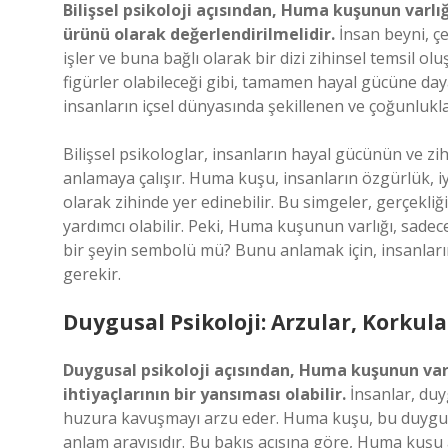
Bilişsel psikoloji açısından, Huma kuşunun varlığ
ürünü olarak değerlendirilmelidir.
İnsan beyni, çe
işler ve buna bağlı olarak bir dizi zihinsel temsil o
figürler olabileceği gibi, tamamen hayal gücüne dayal
insanların içsel dünyasında şekillenen ve çoğunlukla 
Bilişsel psikologlar, insanların hayal gücünün ve zihi
anlamaya çalışır. Huma kuşu, insanların özgürlük, iyi
olarak zihinde yer edinebilir. Bu simgeler, gerçekl
yardımcı olabilir. Peki, Huma kuşunun varlığı, sadec
bir şeyin sembolü mü? Bunu anlamak için, insanları
gerekir.
Duygusal Psikoloji: Arzular, Korkula
Duygusal psikoloji açısından, Huma kuşunun varlı
ihtiyaçlarının bir yansıması olabilir.
İnsanlar, duy
huzura kavuşmayı arzu eder. Huma kuşu, bu duygusal
anlam arayışıdır. Bu bakış açısına göre, Huma kuşu 