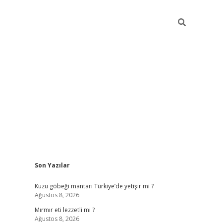
Sidebar
Son Yazılar
ilbet mobil giriş
piabellacasino gi
Kuzu göbeği mantarı Türkiye’de yetişir mi ?
Ağustos 8, 2026
Mırmır eti lezzetli mi ?
Ağustos 8, 2026