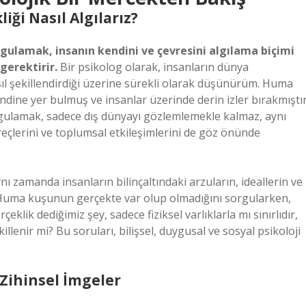
iği Nasıl Algılarız?
ulamak, insanın kendini ve çevresini algılama biçimi
gerektirir.
Bir psikolog olarak, insanların dünya
nasıl şekillendirdiği üzerine sürekli olarak düşünürüm. Huma
endine yer bulmuş ve insanlar üzerinde derin izler bırakmıştır
gulamak, sadece dış dünyayı gözlemlemekle kalmaz, aynı
üreçlerini ve toplumsal etkileşimlerini de göz önünde
ynı zamanda insanların bilinçaltındaki arzuların, ideallerin ve
, Huma kuşunun gerçekte var olup olmadığını sorgularken,
eklik dediğimiz şey, sadece fiziksel varlıklarla mı sınırlıdır,
llenir mi? Bu soruları, bilişsel, duygusal ve sosyal psikoloji
e Zihinsel İmgeler