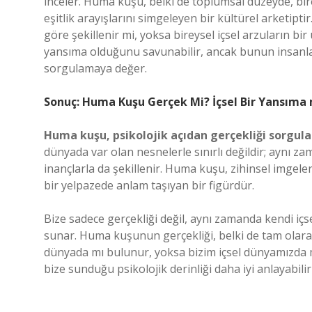
inceler. Huma kuşu, belki de toplumsal düzeyde, bir
eşitlik arayışlarını simgeleyen bir kültürel arketipti
göre şekillenir mi, yoksa bireysel içsel arzuların b
yansıma olduğunu savunabilir, ancak bunun insanları
sorgulamaya değer.
Sonuç: Huma Kuşu Gerçek Mi? İçsel Bir Yansıma 
Huma kuşu, psikolojik açıdan gerçekliği sorgula
dünyada var olan nesnelerle sınırlı değildir; aynı 
inançlarla da şekillenir. Huma kuşu, zihinsel imgel
bir yelpazede anlam taşıyan bir figürdür.
Bize sadece gerçekliği değil, aynı zamanda kendi iç
sunar. Huma kuşunun gerçekliği, belki de tam olarak
dünyada mı bulunur, yoksa bizim içsel dünyamızda 
bize sunduğu psikolojik derinliği daha iyi anlayabiliri