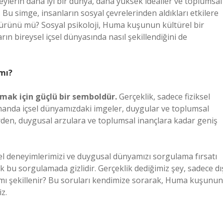
eylerin daha iyi bir dünya, daha yüksek idealler ve toplumsal
r. Bu simge, insanların sosyal çevrelerinden aldıkları etkilere
ir ürünü mü? Sosyal psikoloji, Huma kuşunun kültürel bir
n bireysel içsel dünyasında nasıl şekillendiğini de
mı?
mak için güçlü bir semboldür.
Gerçeklik, sadece fiziksel
zamanda içsel dünyamızdaki imgeler, duygular ve toplumsal
erden, duygusal arzulara ve toplumsal inançlara kadar geniş
sel deneyimlerimizi ve duygusal dünyamızı sorgulama fırsatı
 bu sorgulamada gizlidir. Gerçeklik dediğimiz şey, sadece dı
mı şekillenir? Bu soruları kendimize sorarak, Huma kuşunun
z.