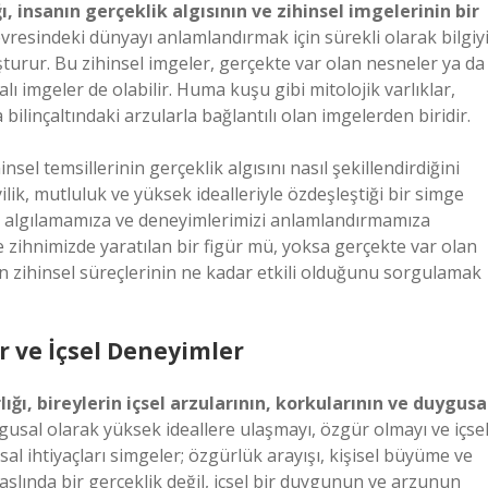
ı, insanın gerçeklik algısının ve zihinsel imgelerinin bir
vresindeki dünyayı anlamlandırmak için sürekli olarak bilgiy
luşturur. Bu zihinsel imgeler, gerçekte var olan nesneler ya da
ı imgeler de olabilir. Huma kuşu gibi mitolojik varlıklar,
bilinçaltındaki arzularla bağlantılı olan imgelerden biridir.
nsel temsillerinin gerçeklik algısını nasıl şekillendirdiğini
lik, mutluluk ve yüksek idealleriyle özdeşleştiği bir simge
iği algılamamıza ve deneyimlerimizi anlamlandırmamıza
e zihnimizde yaratılan bir figür mü, yoksa gerçekte var olan
n zihinsel süreçlerinin ne kadar etkili olduğunu sorgulamak
r ve İçsel Deneyimler
ğı, bireylerin içsel arzularının, korkularının ve duygusa
gusal olarak yüksek ideallere ulaşmayı, özgür olmayı ve içse
 ihtiyaçları simgeler; özgürlük arayışı, kişisel büyüme ve
aslında bir gerçeklik değil, içsel bir duygunun ve arzunun