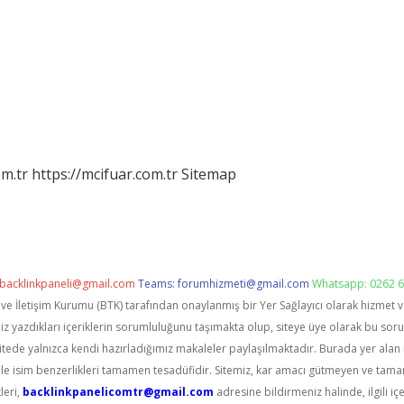
m.tr
https://mcifuar.com.tr
Sitemap
backlinkpaneli@gmail.com
Teams:
forumhizmeti@gmail.com
Whatsapp: 0262 6
i ve İletişim Kurumu (BTK) tarafından onaylanmış bir Yer Sağlayıcı olarak hizmet 
zdıkları içeriklerin sorumluluğunu taşımakta olup, siteye üye olarak bu sorumlu
itede yalnızca kendi hazırladığımız makaleler paylaşılmaktadır. Burada yer alan 
le isim benzerlikleri tamamen tesadüfidir. Sitemiz, kar amacı gütmeyen ve tama
leri,
backlinkpanelicomtr@gmail.com
adresine bildirmeniz halinde, ilgili içe