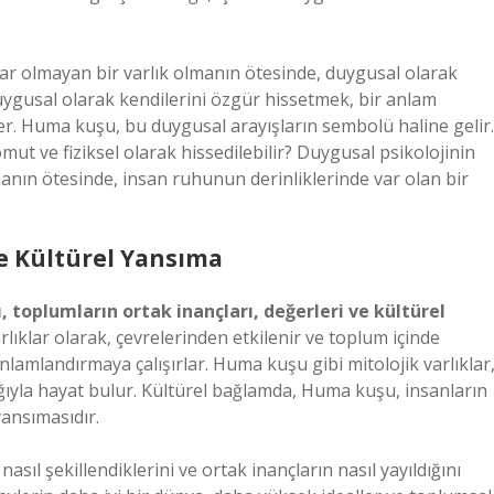
ar olmayan bir varlık olmanın ötesinde, duygusal olarak
duygusal olarak kendilerini özgür hissetmek, bir anlam
r. Huma kuşu, bu duygusal arayışların sembolü haline gelir.
omut ve fiziksel olarak hissedilebilir? Duygusal psikolojinin
anın ötesinde, insan ruhunun derinliklerinde var olan bir
ve Kültürel Yansıma
, toplumların ortak inançları, değerleri ve kültürel
lıklar olarak, çevrelerinden etkilenir ve toplum içinde
lamlandırmaya çalışırlar. Huma kuşu gibi mitolojik varlıklar
ğıyla hayat bulur. Kültürel bağlamda, Huma kuşu, insanların
yansımasıdır.
asıl şekillendiklerini ve ortak inançların nasıl yayıldığını